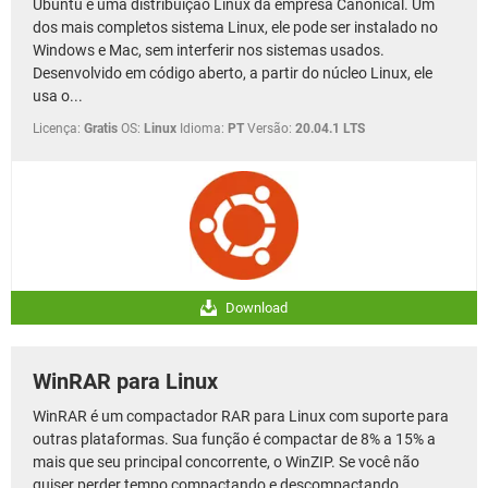
Ubuntu é uma distribuição Linux da empresa Canonical. Um
GUIA DE COMPRAS
dos mais completos sistema Linux, ele pode ser instalado no
Windows e Mac, sem interferir nos sistemas usados.
Desenvolvido em código aberto, a partir do núcleo Linux, ele
usa o...
Licença:
Gratis
OS:
Linux
Idioma:
PT
Versão:
20.04.1 LTS
Download
WinRAR para Linux
WinRAR é um compactador RAR para Linux com suporte para
outras plataformas. Sua função é compactar de 8% a 15% a
mais que seu principal concorrente, o WinZIP. Se você não
quiser perder tempo compactando e descompactando