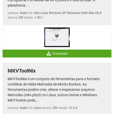
o programa PS3 Media Server é prático e fácil de usar. A
plataforma...
Licença:
Gratis
OS:
Unix Linux Windows XP Windows 2000 Mac OS X
Idioma:
EN
Versão:
1.90.1
Download
MKVToolNix
MKVToolNix é um conjunto de ferramentas para o formato
contêiner de mídia Matroska de Moritz Bunkus. As
ferramentas podem criar, alterar e inspecionar arquivos
Matroska (mkv.php3) no Linux, outros Unices e Windows.
MKVToolnix pode,...
Licença:
Gratis
OS:
Linux
Idioma:
EN
Versão:
51.0.0