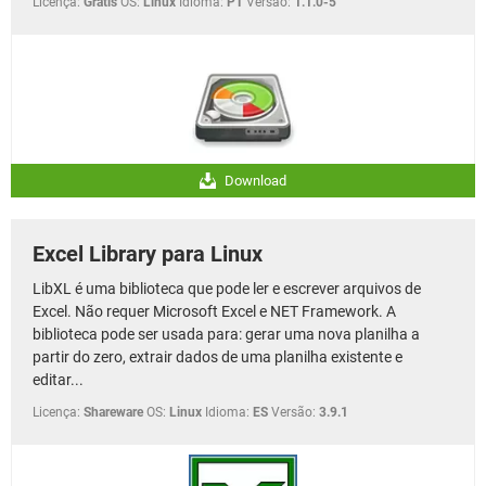
Licença:
Gratis
OS:
Linux
Idioma:
PT
Versão:
1.1.0-5
Download
Excel Library para Linux
LibXL é uma biblioteca que pode ler e escrever arquivos de
Excel. Não requer Microsoft Excel e NET Framework. A
biblioteca pode ser usada para: gerar uma nova planilha a
partir do zero, extrair dados de uma planilha existente e
editar...
Licença:
Shareware
OS:
Linux
Idioma:
ES
Versão:
3.9.1