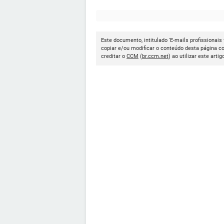
Este documento, intitulado 'E-mails profissionais 
copiar e/ou modificar o conteúdo desta página c
creditar o
CCM
(
br.ccm.net
) ao utilizar este artig