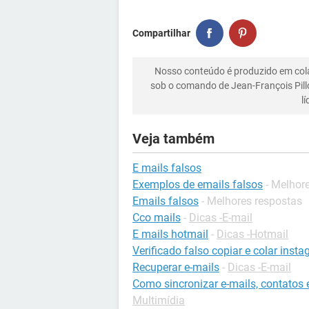
Compartilhar
Nosso conteúdo é produzido em co
sob o comando de Jean-François Pill
l
Veja também
E mails falsos
Exemplos de emails falsos
- Melhor
Emails falsos
- Melhores respostas
Cco mails
-
Dicas -E-mail
E mails hotmail
-
Dicas -Hotmail
Verificado falso copiar e colar inst
Recuperar e-mails
-
Dicas -E-mail
Como sincronizar e-mails, contatos 
Multimídia