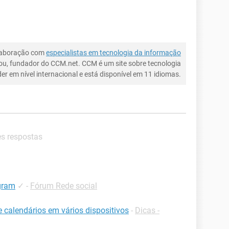
laboração com
especialistas em tecnologia da informação
ou, fundador do CCM.net. CCM é um site sobre tecnologia
íder em nível internacional e está disponível em 11 idiomas.
es respostas
agram
✓
-
Fórum Rede social
e calendários em vários dispositivos
-
Dicas -