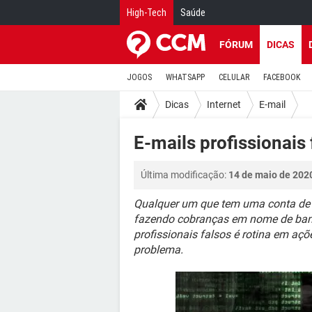
High-Tech
Saúde
FÓRUM
DICAS
JOGOS
WHATSAPP
CELULAR
FACEBOOK
Dicas
Internet
E-mail
E-mails profissionais 
Última modificação:
14 de maio de 202
Qualquer um que tem uma conta de
fazendo cobranças em nome de bancos
profissionais falsos é rotina em açõ
problema.