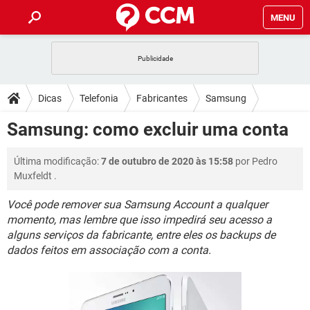
MENU
INÍCIO
JOGOS
WHATSAPP
DICAS
Dicas
Telefonia
Fabricantes
Samsung
CELULAR
FACEBOOK
JOGOS
WHATSAPP
DOWNLOADS
Samsung: como excluir uma conta
OUTLOOK
EXCEL
CELULAR
FACEBOOK
INSTAGRAM
JOGOS
GMAIL
WHATSAPP
FÓRUM
Última modificação:
7 de outubro de 2020 às 15:58
por
Pedro
OUTLOOK
EXCEL
GUIA DE COMPRAS
CELULAR
FACEBOOK
Muxfeldt
.
INSTAGRAM
JOGOS
GMAIL
WHATSAPP
GLOSSÁRIO
OUTLOOK
EXCEL
Você pode remover sua Samsung Account a qualquer
GUIA DE COMPRAS
CELULAR
FACEBOOK
momento, mas lembre que isso impedirá seu acesso a
INSTAGRAM
JOGOS
GMAIL
WHATSAPP
OUTLOOK
EXCEL
alguns serviços da fabricante, entre eles os backups de
GUIA DE COMPRAS
CELULAR
FACEBOOK
dados feitos em associação com a conta.
INSTAGRAM
GMAIL
OUTLOOK
EXCEL
GUIA DE COMPRAS
INSTAGRAM
GMAIL