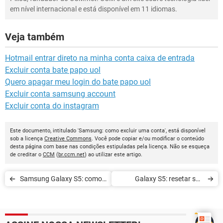
em nível internacional e está disponível em 11 idiomas.
Veja também
Hotmail entrar direto na minha conta caixa de entrada
Excluir conta bate papo uol
Quero apagar meu login do bate papo uol
Excluir conta samsung account
Excluir conta do instagram
Este documento, intitulado 'Samsung: como excluir uma conta', está disponível
sob a licença
Creative Commons
. Você pode copiar e/ou modificar o conteúdo
desta página com base nas condições estipuladas pela licença. Não se esqueça
de creditar o
CCM
(
br.ccm.net
) ao utilizar este artigo.
Samsung Galaxy S5: como
Galaxy S5: resetar seu
habilitar o Toolbox
aparelho