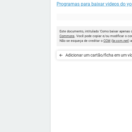
Programas para baixar videos do y
Este documento, intitulado 'Como baixar apenas o
Commons
. Você pode copiar e/ou modificar o c
Não se esqueça de creditar o
CCM
(
br.ccm.net
) 
Adicionar um cartão/ficha em um ví
YouTube