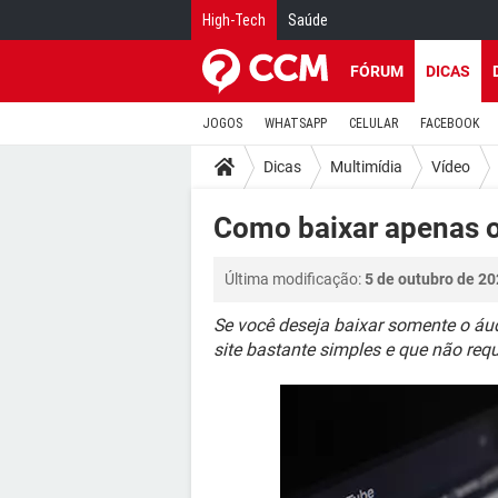
High-Tech
Saúde
FÓRUM
DICAS
JOGOS
WHATSAPP
CELULAR
FACEBOOK
Dicas
Multimídia
Vídeo
Como baixar apenas o
Última modificação:
5 de outubro de 20
Se você deseja baixar somente o áu
site bastante simples e que não requ