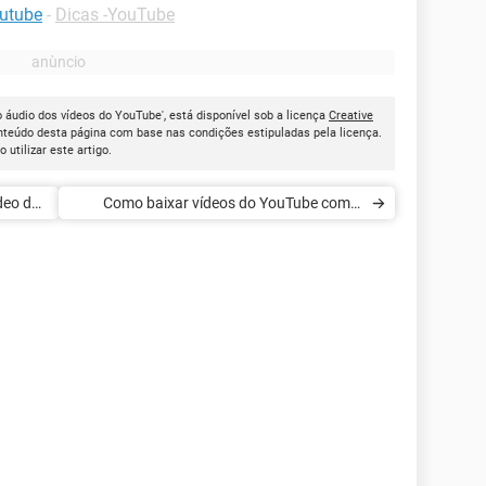
outube
-
Dicas -YouTube
 áudio dos vídeos do YouTube', está disponível sob a licença
Creative
onteúdo desta página com base nas condições estipuladas pela licença.
ao utilizar este artigo.
deo do
Como baixar vídeos do YouTube com o
aTube Catcher