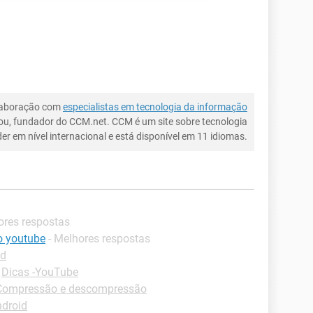
laboração com
especialistas em tecnologia da informação
ou, fundador do CCM.net. CCM é um site sobre tecnologia
íder em nível internacional e está disponível em 11 idiomas.
ores respostas
o youtube
- Melhores respostas
id
-
Dicas -YouTube
Compressão e descompressão
ndroid