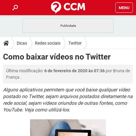
MENU
INÍCIO
JOGOS
WHATSAPP
DICAS
Dicas
Redes sociais
Twitter
CELULAR
FACEBOOK
JOGOS
WHATSAPP
DOWNLOADS
Como baixar vídeos no Twitter
OUTLOOK
EXCEL
CELULAR
FACEBOOK
INSTAGRAM
JOGOS
GMAIL
WHATSAPP
FÓRUM
Última modificação:
6 de fevereiro de 2020 às 07:36
por
Bruna de
OUTLOOK
EXCEL
GUIA DE COMPRAS
CELULAR
FACEBOOK
França
.
INSTAGRAM
JOGOS
GMAIL
WHATSAPP
GLOSSÁRIO
OUTLOOK
EXCEL
Alguns aplicativos permitem que você baixe qualquer vídeo
GUIA DE COMPRAS
CELULAR
FACEBOOK
postado no Twitter, sejam arquivos postados diretamente na
INSTAGRAM
JOGOS
GMAIL
WHATSAPP
OUTLOOK
EXCEL
rede social, sejam vídeos oriundos de outras fontes, como
GUIA DE COMPRAS
CELULAR
FACEBOOK
YouTube. Veja como utilizá-los.
INSTAGRAM
GMAIL
OUTLOOK
EXCEL
GUIA DE COMPRAS
INSTAGRAM
GMAIL