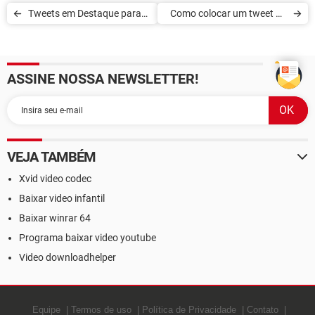
Tweets em Destaque para
Como colocar um tweet no
um conteúdo pertinente
Twitter
ASSINE NOSSA NEWSLETTER!
VEJA TAMBÉM
Xvid video codec
Baixar video infantil
Baixar winrar 64
Programa baixar video youtube
Video downloadhelper
Equipe
Termos de uso
Política de Privacidade
Contato