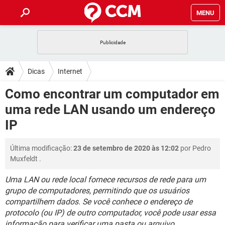
MENU
INÍCIO
JOGOS
WHATSAPP
DICAS
Dicas
Internet
CELULAR
FACEBOOK
JOGOS
WHATSAPP
DOWNLOADS
Como encontrar um computador em
OUTLOOK
EXCEL
CELULAR
FACEBOOK
uma rede LAN usando um endereço
INSTAGRAM
JOGOS
GMAIL
WHATSAPP
FÓRUM
OUTLOOK
EXCEL
IP
GUIA DE COMPRAS
CELULAR
FACEBOOK
INSTAGRAM
JOGOS
GMAIL
WHATSAPP
GLOSSÁRIO
OUTLOOK
EXCEL
Última modificação:
23 de setembro de 2020 às 12:02
por
Pedro
GUIA DE COMPRAS
CELULAR
FACEBOOK
Muxfeldt
.
INSTAGRAM
JOGOS
GMAIL
WHATSAPP
OUTLOOK
EXCEL
GUIA DE COMPRAS
CELULAR
FACEBOOK
Uma LAN ou rede local fornece recursos de rede para um
INSTAGRAM
GMAIL
grupo de computadores, permitindo que os usuários
OUTLOOK
EXCEL
compartilhem dados. Se você conhece o endereço de
GUIA DE COMPRAS
INSTAGRAM
GMAIL
protocolo (ou IP) de outro computador, você pode usar essa
informação para verificar uma pasta ou arquivo