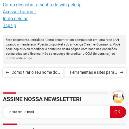
Como descobrir a senha do wifi pelo ip
Acessar hotmail
Ip do celular
Tcp/ip
Este documento, intitulado 'Como encontrar um computador em uma rede LAN
usando um endereço IP', está disponível sob a licença
Creative Commons
. Você
pode copiar e/ou modificar o conteúdo desta página com base nas condições
estipuladas pela licença. Não se esqueça de creditar o
CCM
(
br.ccm.net
) ao
utilizar este artigo.
Como tirar o seu nome do
Ferramentas e sites para o
site Escavador
planejamento de uma
viagem de carro
ASSINE NOSSA NEWSLETTER!