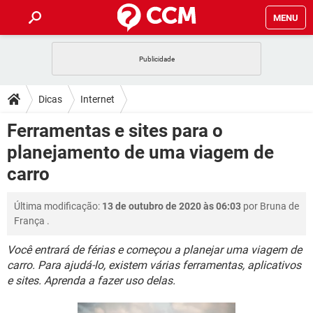
MENU
INÍCIO
JOGOS
WHATSAPP
DICAS
Dicas
Internet
CELULAR
FACEBOOK
JOGOS
WHATSAPP
DOWNLOADS
Ferramentas e sites para o
OUTLOOK
EXCEL
CELULAR
FACEBOOK
planejamento de uma viagem de
INSTAGRAM
JOGOS
GMAIL
WHATSAPP
FÓRUM
OUTLOOK
EXCEL
carro
GUIA DE COMPRAS
CELULAR
FACEBOOK
INSTAGRAM
JOGOS
GMAIL
WHATSAPP
GLOSSÁRIO
OUTLOOK
EXCEL
Última modificação:
13 de outubro de 2020 às 06:03
por
Bruna de
GUIA DE COMPRAS
CELULAR
FACEBOOK
França
.
INSTAGRAM
JOGOS
GMAIL
WHATSAPP
OUTLOOK
EXCEL
GUIA DE COMPRAS
CELULAR
FACEBOOK
Você entrará de férias e começou a planejar uma viagem de
INSTAGRAM
GMAIL
carro. Para ajudá-lo, existem várias ferramentas, aplicativos
OUTLOOK
EXCEL
e sites. Aprenda a fazer uso delas.
GUIA DE COMPRAS
INSTAGRAM
GMAIL