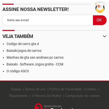
LAN usando um endereço
ASSINE NOSSA NEWSLETTER!
IP
VEJA TAMBÉM
Codigo de carro gta 4
Baixaki jogos de carros
Manhas de gta san andreas pc carros
Baixaki - Software Jogos grátis - CCM
O código ASCII
Equipe
Termos de uso
Política de Privacidade
Contato
Regulamento
A Revista Da Mulher
Configuração de cookies