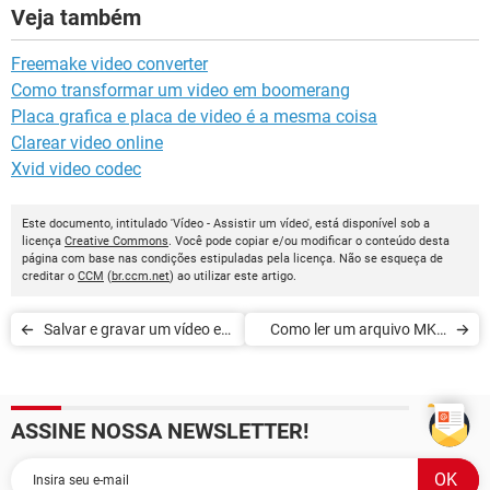
Veja também
Freemake video converter
Como transformar um video em boomerang
Placa grafica e placa de video é a mesma coisa
Clarear video online
Xvid video codec
Este documento, intitulado 'Vídeo - Assistir um vídeo', está disponível sob a
licença
Creative Commons
. Você pode copiar e/ou modificar o conteúdo desta
página com base nas condições estipuladas pela licença. Não se esqueça de
creditar o
CCM
(
br.ccm.net
) ao utilizar este artigo.
Salvar e gravar um vídeo em
Como ler um arquivo MKV
streaming
(Matroska)
ASSINE NOSSA NEWSLETTER!