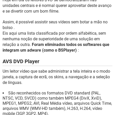
GUIA DE COMPRAS
unidades centrais e é normal querer aproveitar deste avanço
e se divertir com um bom filme.
Assim, é possível assistir seus vídeos sem botar a mão no
bolso .
Eis aqui uma lista classificada por ordem alfabética, sem
nenhuma noção de superioridade de uma solução em
relação a outra.
Foram eliminados todos os softwares que
integram um adware (como o BSPlayer)
:
AVS DVD Player
Um leitor vídeo que sabe administrar a tela inteira e o modo
janela, a captura de ecrã, os skins, a navegação e a seleção
de línguas.
São reconhecidos os formatos DVD standard (PAL,
NTSC, VCD, SVCD) como também MPEG4 (DivX, XviD),
MPEG1, MPEG2, AVI, Real Média vídeo, arquivos Quick Time,
arquivos WMV (WMV-HD também), H.263, H.264, vídeo
mobile (3GP, 3GP2, MP4).