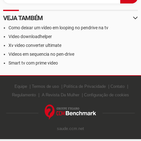
VEJA TAMBÉM
Como deixar um vídeo em looping no pendrive na tv
Video downloadhelper
Xv video converter ultimate
Videos em sequencia no pen-drive
Smart tv com prime video
Equipe
Termos de uso
Política de Privacidade
Contato
Regulamento
A Revista Da Mulher
Configuração de cookies
saude.ccm.net