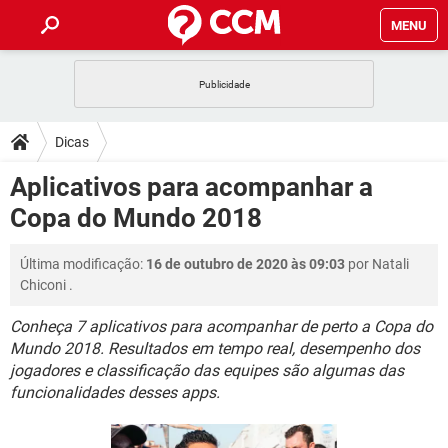
MENU
INÍCIO
JOGOS
WHATSAPP
DICAS
Dicas
CELULAR
FACEBOOK
JOGOS
WHATSAPP
DOWNLOADS
Aplicativos para acompanhar a
OUTLOOK
EXCEL
CELULAR
FACEBOOK
Copa do Mundo 2018
INSTAGRAM
JOGOS
GMAIL
WHATSAPP
FÓRUM
OUTLOOK
EXCEL
GUIA DE COMPRAS
CELULAR
FACEBOOK
Última modificação:
16 de outubro de 2020 às 09:03
por
Natali
INSTAGRAM
JOGOS
GMAIL
WHATSAPP
GLOSSÁRIO
OUTLOOK
Chiconi
.
EXCEL
GUIA DE COMPRAS
CELULAR
FACEBOOK
INSTAGRAM
JOGOS
GMAIL
WHATSAPP
Conheça 7 aplicativos para acompanhar de perto a Copa do
OUTLOOK
EXCEL
Mundo 2018. Resultados em tempo real, desempenho dos
GUIA DE COMPRAS
CELULAR
FACEBOOK
jogadores e classificação das equipes são algumas das
INSTAGRAM
GMAIL
OUTLOOK
EXCEL
funcionalidades desses apps.
GUIA DE COMPRAS
INSTAGRAM
GMAIL