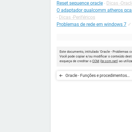
Reset sequence oracle
-
Dicas -Oracl
O adaptador qualcomm atheros qca9
-
Dicas -Periféricos
Problemas de rede em windows 7
✓
Este documento, intitulado 'Oracle - Problemas c
Você pode copiar e/ou modificar o conteúdo dest
esqueça de creditar o
CCM
(
br.ccm.net
) ao utiliz
Oracle - Funções e procedimentos
armazenados