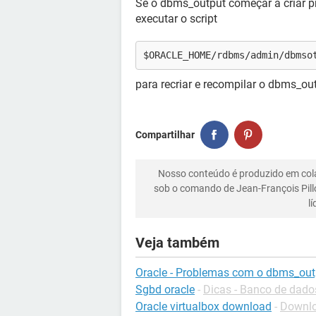
Se o dbms_output começar a criar pr
executar o script
$ORACLE_HOME/rdbms/admin/dbmso
para recriar e recompilar o dbms_ou
Compartilhar
Nosso conteúdo é produzido em co
sob o comando de Jean-François Pill
l
Veja também
Oracle - Problemas com o dbms_out
Sgbd oracle
-
Dicas - Banco de dado
Oracle virtualbox download
-
Downlo