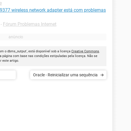
e
377 wireless network adapter está com problemas
-
Fórum Problemas Internet
om o dbms_output', está disponível sob a licença
Creative Commons
.
a página com base nas condições estipuladas pela licença. Não se
ar este artigo.
Oracle - Reinicializar uma sequência