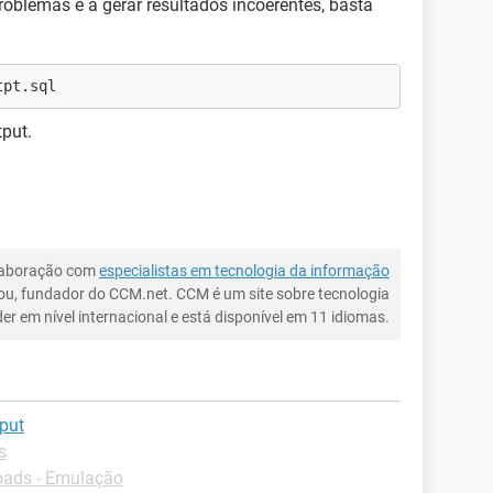
oblemas e a gerar resultados incoerentes, basta
tpt.sql
tput.
laboração com
especialistas em tecnologia da informação
ou, fundador do CCM.net. CCM é um site sobre tecnologia
íder em nível internacional e está disponível em 11 idiomas.
put
s
ads - Emulação