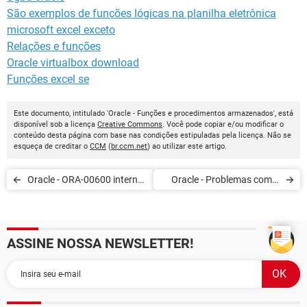
São exemplos de funções lógicas na planilha eletrônica
microsoft excel exceto
Relações e funções
Oracle virtualbox download
Funções excel se
Este documento, intitulado 'Oracle - Funções e procedimentos armazenados', está
disponível sob a licença
Creative Commons
. Você pode copiar e/ou modificar o
conteúdo desta página com base nas condições estipuladas pela licença. Não se
esqueça de creditar o
CCM
(
br.ccm.net
) ao utilizar este artigo.
Oracle - ORA-00600 internal
Oracle - Problemas com o
error code, arguments
dbms_output
ASSINE NOSSA NEWSLETTER!