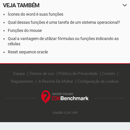
VEJA TAMBÉM
Ícones do word é suas funções
Qual dessas funções é uma tarefa de um sistema operacional?
Funções do mouse
Qual a vantagem de utilizar fórmulas ou funções indicando as
células
Reset sequence oracle
Equipe
Termos de uso
Política de Privacidade
Contato
Regulamento
A Revista Da Mulher
Configuração de cookies
saude.ccm.net