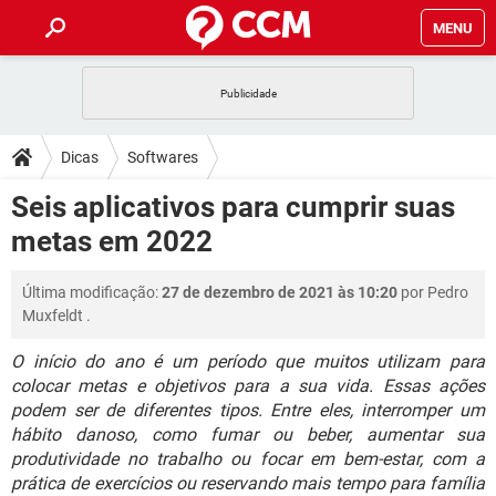
MENU
INÍCIO
JOGOS
WHATSAPP
DICAS
Dicas
Softwares
CELULAR
FACEBOOK
JOGOS
WHATSAPP
DOWNLOADS
Seis aplicativos para cumprir suas
OUTLOOK
EXCEL
CELULAR
FACEBOOK
metas em 2022
INSTAGRAM
JOGOS
GMAIL
WHATSAPP
FÓRUM
OUTLOOK
EXCEL
GUIA DE COMPRAS
CELULAR
FACEBOOK
Última modificação:
27 de dezembro de 2021 às 10:20
por
Pedro
INSTAGRAM
JOGOS
GMAIL
WHATSAPP
GLOSSÁRIO
OUTLOOK
Muxfeldt
.
EXCEL
GUIA DE COMPRAS
CELULAR
FACEBOOK
INSTAGRAM
JOGOS
GMAIL
WHATSAPP
O início do ano é um período que muitos utilizam para
OUTLOOK
EXCEL
colocar metas e objetivos para a sua vida. Essas ações
GUIA DE COMPRAS
CELULAR
FACEBOOK
podem ser de diferentes tipos. Entre eles, interromper um
INSTAGRAM
GMAIL
OUTLOOK
EXCEL
hábito danoso, como fumar ou beber, aumentar sua
GUIA DE COMPRAS
produtividade no trabalho ou focar em bem-estar, com a
INSTAGRAM
GMAIL
prática de exercícios ou reservando mais tempo para família