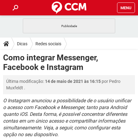
MENU
INÍCIO
JOGOS
WHATSAPP
DICAS
Dicas
Redes sociais
CELULAR
FACEBOOK
JOGOS
WHATSAPP
DOWNLOADS
Como integrar Messenger,
OUTLOOK
EXCEL
CELULAR
FACEBOOK
Facebook e Instagram
INSTAGRAM
JOGOS
GMAIL
WHATSAPP
FÓRUM
OUTLOOK
EXCEL
GUIA DE COMPRAS
CELULAR
FACEBOOK
Última modificação:
14 de maio de 2021 às 16:15
por
Pedro
INSTAGRAM
JOGOS
GMAIL
WHATSAPP
GLOSSÁRIO
OUTLOOK
Muxfeldt
.
EXCEL
GUIA DE COMPRAS
CELULAR
FACEBOOK
INSTAGRAM
JOGOS
GMAIL
WHATSAPP
O Instagram anunciou a possibilidade de o usuário unificar
OUTLOOK
EXCEL
o acesso com Facebook e Messenger, tanto para Android
GUIA DE COMPRAS
CELULAR
FACEBOOK
quanto iOS. Desta forma, é possível concentrar diferentes
INSTAGRAM
GMAIL
OUTLOOK
EXCEL
contas em um único acesso e compartilhar informações
GUIA DE COMPRAS
simultaneamente. Veja, a seguir, como configurar esta
INSTAGRAM
GMAIL
opção no seu dispositivo.