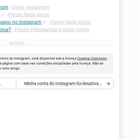
gram
-
Dicas -Instagram
✓
-
Fórum Rede social
ueou no instagram
✓
-
Fórum Rede social
oisa?
-
Fórum Videogames e jogos online
ritmo do Instagram', está disponível sob a licença
Creative Commons
.
a página com base nas condições estipuladas pela licença. Não se
ar este artigo.
Minha conta do Instagram foi desativada
ios do
injustamente: o que fazer?