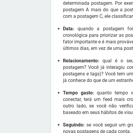
determinada postagem. Por exem
postagem A mais do que a post
com a postagem C, ele classific
Data:
quando a postagem foi
cronológica para priorizar as p
fator importante e é mais prová
últimos dias, em vez de uma po
Relacionamento:
qual é o seu
postagem? Você já interagiu co
postagens e tags)? Você tem um
já conhece do que de um estranh
Tempo gasto:
quanto tempo v
conectar, terá um feed mais cr
outro lado, se você não verifi
baseado em seus hábitos de visua
Seguindo:
se você seguir um gr
novas postagens de cada conta.