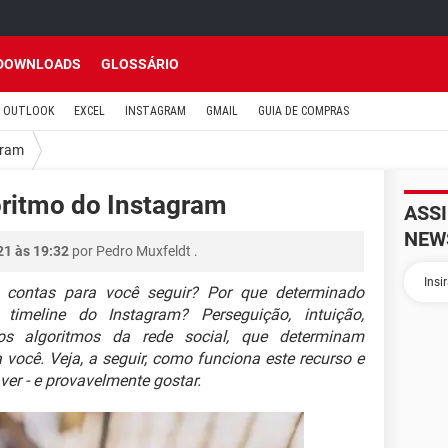
DOWNLOADS
GLOSSÁRIO
OUTLOOK
EXCEL
INSTAGRAM
GMAIL
GUIA DE COMPRAS
gram
ritmo do Instagram
ASS
NEW
21 às 19:32
por
Pedro Muxfeldt
.
contas para você seguir? Por que determinado
imeline do Instagram? Perseguição, intuição,
os algoritmos da rede social, que determinam
você. Veja, a seguir, como funciona este recurso e
ver - e provavelmente gostar.