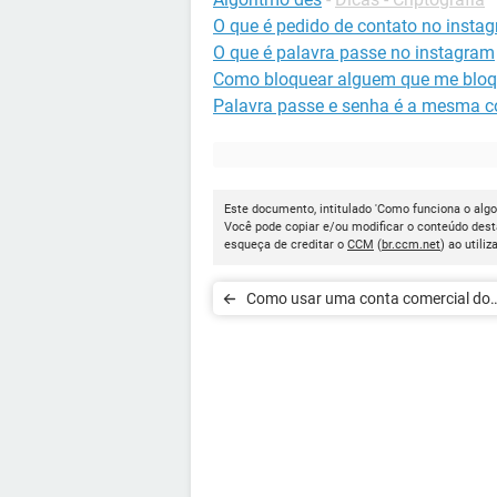
O que é pedido de contato no insta
O que é palavra passe no instagram
Como bloquear alguem que me bloq
Palavra passe e senha é a mesma c
Este documento, intitulado 'Como funciona o algo
Você pode copiar e/ou modificar o conteúdo dest
esqueça de creditar o
CCM
(
br.ccm.net
) ao utiliz
Como usar uma conta comercial do
Instagram no Gerenciador de Negóc
Facebook