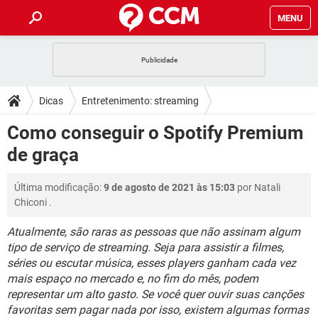
MENU
INÍCIO
JOGOS
WHATSAPP
DICAS
Dicas
Entretenimento: streaming
CELULAR
FACEBOOK
JOGOS
WHATSAPP
DOWNLOADS
Como conseguir o Spotify Premium
OUTLOOK
EXCEL
CELULAR
FACEBOOK
de graça
INSTAGRAM
JOGOS
GMAIL
WHATSAPP
FÓRUM
OUTLOOK
EXCEL
GUIA DE COMPRAS
CELULAR
FACEBOOK
Última modificação:
9 de agosto de 2021 às 15:03
por
Natali
INSTAGRAM
JOGOS
GMAIL
WHATSAPP
GLOSSÁRIO
OUTLOOK
Chiconi
.
EXCEL
GUIA DE COMPRAS
CELULAR
FACEBOOK
INSTAGRAM
JOGOS
GMAIL
WHATSAPP
Atualmente, são raras as pessoas que não assinam algum
OUTLOOK
EXCEL
tipo de serviço de streaming. Seja para assistir a filmes,
GUIA DE COMPRAS
CELULAR
FACEBOOK
séries ou escutar música, esses players ganham cada vez
INSTAGRAM
GMAIL
OUTLOOK
EXCEL
mais espaço no mercado e, no fim do mês, podem
GUIA DE COMPRAS
representar um alto gasto. Se você quer ouvir suas canções
INSTAGRAM
GMAIL
favoritas sem pagar nada por isso, existem algumas formas