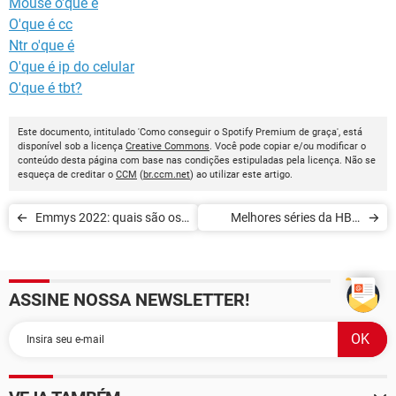
Mouse o'que é
O'que é cc
Ntr o'que é
O'que é ip do celular
O'que é tbt?
Este documento, intitulado 'Como conseguir o Spotify Premium de graça', está
disponível sob a licença
Creative Commons
. Você pode copiar e/ou modificar o
conteúdo desta página com base nas condições estipuladas pela licença. Não se
esqueça de creditar o
CCM
(
br.ccm.net
) ao utilizar este artigo.
Emmys 2022: quais são os
Melhores séries da HBO
indicados para assistir na
Max
HBO Max
ASSINE NOSSA NEWSLETTER!