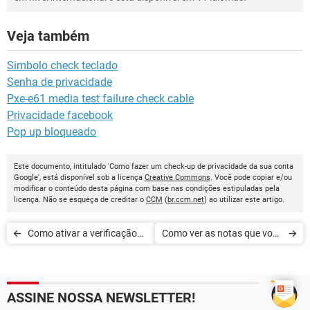
Veja também
Simbolo check teclado
Senha de privacidade
Pxe-e61 media test failure check cable
Privacidade facebook
Pop up bloqueado
Este documento, intitulado 'Como fazer um check-up de privacidade da sua conta
Google', está disponível sob a licença
Creative Commons
. Você pode copiar e/ou
modificar o conteúdo desta página com base nas condições estipuladas pela
licença. Não se esqueça de creditar o
CCM
(
br.ccm.net
) ao utilizar este artigo.
Como ativar a verificação
Como ver as notas que você
em duas etapas no
recebeu na Uber
Instagram
ASSINE NOSSA NEWSLETTER!