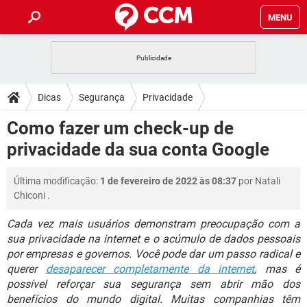
MENU
INÍCIO
JOGOS
WHATSAPP
DICAS
Dicas
Segurança
Privacidade
CELULAR
FACEBOOK
JOGOS
WHATSAPP
DOWNLOADS
Como fazer um check-up de
OUTLOOK
EXCEL
CELULAR
FACEBOOK
privacidade da sua conta Google
INSTAGRAM
JOGOS
GMAIL
WHATSAPP
FÓRUM
OUTLOOK
EXCEL
GUIA DE COMPRAS
CELULAR
FACEBOOK
Última modificação:
1 de fevereiro de 2022 às 08:37
por
Natali
INSTAGRAM
JOGOS
GMAIL
WHATSAPP
GLOSSÁRIO
OUTLOOK
Chiconi
.
EXCEL
GUIA DE COMPRAS
CELULAR
FACEBOOK
INSTAGRAM
JOGOS
GMAIL
WHATSAPP
Cada vez mais usuários demonstram preocupação com a
OUTLOOK
EXCEL
sua privacidade na internet e o acúmulo de dados pessoais
GUIA DE COMPRAS
CELULAR
FACEBOOK
por empresas e governos. Você pode dar um passo radical e
INSTAGRAM
GMAIL
OUTLOOK
EXCEL
querer
desaparecer completamente da internet
, mas é
GUIA DE COMPRAS
possível reforçar sua segurança sem abrir mão dos
INSTAGRAM
GMAIL
benefícios do mundo digital. Muitas companhias têm