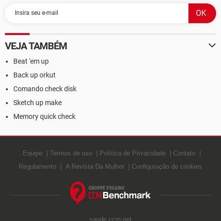
VEJA TAMBÉM
Beat 'em up
Back up orkut
Comando check disk
Sketch up make
Memory quick check
Equipe
Termos de uso
Política de Privacidade
Contato
Regulamento
A Revista Da Mulher
Configuração de cookies
saude.ccm.net