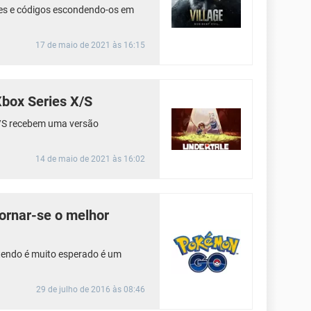
zzles e códigos escondendo-os em
17 de maio de 2021 às 16:15
Xbox Series X/S
X/S recebem uma versão
14 de maio de 2021 às 16:02
ornar-se o melhor
ntendo é muito esperado é um
29 de julho de 2016 às 08:46