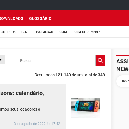
DOWNLOADS
GLOSSÁRIO
OUTLOOK
EXCEL
INSTAGRAM
GMAIL
GUIA DE COMPRAS
ASS
NEW
Resultados
121-140
de um total de
348
zons: calendário,
umou seus jogadores a
3 de agosto de 2022 às 17:42