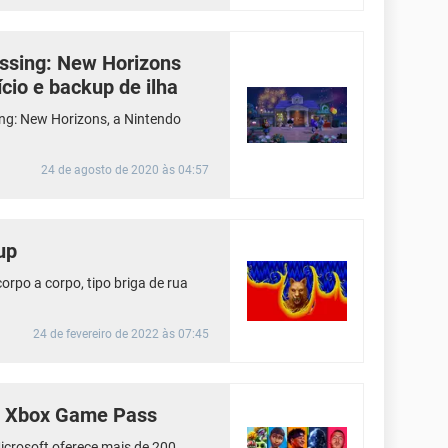
ossing: New Horizons
ício e backup de ilha
ng: New Horizons, a Nintendo
24 de agosto de 2020 às 04:57
up
orpo a corpo, tipo briga de rua
24 de fevereiro de 2022 às 07:45
o Xbox Game Pass
icrosoft oferece mais de 200