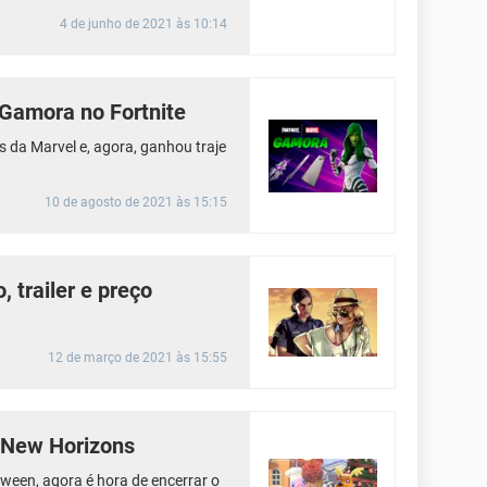
4 de junho de 2021 às 10:14
 Gamora no Fortnite
da Marvel e, agora, ganhou traje
10 de agosto de 2021 às 15:15
 trailer e preço
12 de março de 2021 às 15:55
: New Horizons
oween, agora é hora de encerrar o