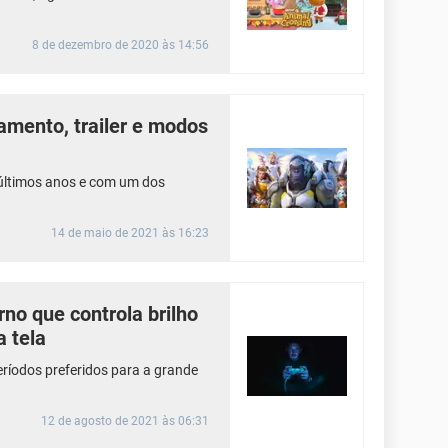
8 de dezembro de 2020 às 14:56
amento, trailer e modos
últimos anos e com um dos
14 de maio de 2021 às 16:23
no que controla brilho
a tela
eríodos preferidos para a grande
12 de agosto de 2021 às 06:31