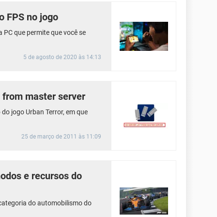
do FPS no jogo
 PC que permite que você se
5 de agosto de 2020 às 14:13
t from master server
o do jogo Urban Terror, em que
25 de março de 2011 às 11:09
odos e recursos do
categoria do automobilismo do