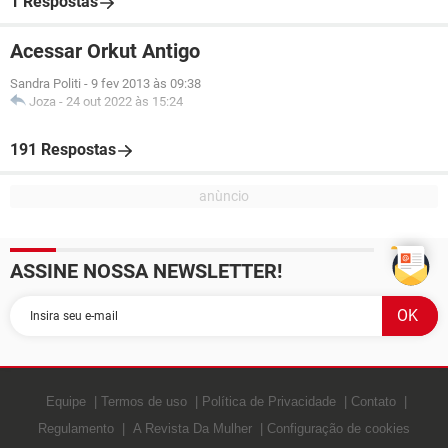
1 Respostas
Acessar Orkut Antigo
Sandra Politi
-
9 fev 2013 às 09:38
Joza
-
24 out 2022 às 15:24
191 Respostas
ASSINE NOSSA NEWSLETTER!
Equipe
Termos de uso
Política de Privacidade
Contato
Regulamento
A Revista Da Mulher
Configuração de cookies