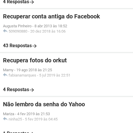
4 Respostas
Recuperar conta antiga do Facebook
Augusta Pinheiro
-
8 abr 2013 às 18:52
509090880
-
20 dez 2018 às 16:06
43 Respostas
Recupera fotos do orkut
Mamy
-
19 ago 2018 às 21:25
fabianamarques
-
5 jul 2019 às 22:51
4 Respostas
Não lembro da senha do Yahoo
Mariza
-
4 fev 2019 às 21:53
ninha25
-
5 fev 2019 às 04:45