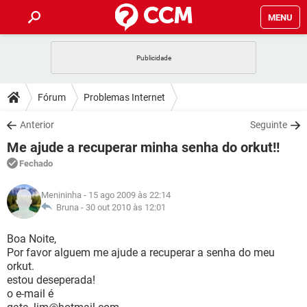
MENU
INÍCIO
JOGOS
WHATSAPP
DICAS
Fórum
Problemas Internet
CELULAR
FACEBOOK
JOGOS
WHATSAPP
DOWNLOADS
Anterior
Seguinte
OUTLOOK
EXCEL
CELULAR
FACEBOOK
Me ajude a recuperar minha senha do orkut!!
INSTAGRAM
JOGOS
GMAIL
WHATSAPP
FÓRUM
OUTLOOK
EXCEL
Fechado
GUIA DE COMPRAS
CELULAR
FACEBOOK
INSTAGRAM
JOGOS
GMAIL
WHATSAPP
GLOSSÁRIO
OUTLOOK
Menininha
- 15 ago 2009 às 22:14
EXCEL
GUIA DE COMPRAS
CELULAR
FACEBOOK
Bruna -
30 out 2010 às 12:01
INSTAGRAM
JOGOS
GMAIL
WHATSAPP
OUTLOOK
EXCEL
Boa Noite,
GUIA DE COMPRAS
CELULAR
FACEBOOK
Por favor alguem me ajude a recuperar a senha do meu
INSTAGRAM
GMAIL
orkut.
OUTLOOK
EXCEL
GUIA DE COMPRAS
estou deseperada!
INSTAGRAM
GMAIL
o e-mail é