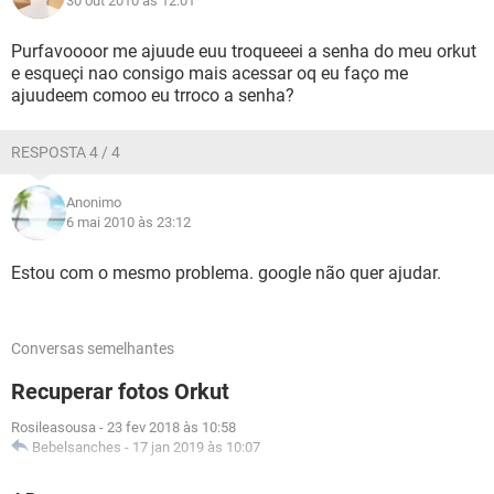
30 out 2010 às 12:01
Purfavoooor me ajuude euu troqueeei a senha do meu orkut
e esqueçi nao consigo mais acessar oq eu faço me
ajuudeem comoo eu trroco a senha?
RESPOSTA 4 / 4
Anonimo
6 mai 2010 às 23:12
Estou com o mesmo problema. google não quer ajudar.
Conversas semelhantes
Recuperar fotos Orkut
Rosileasousa
-
23 fev 2018 às 10:58
Bebelsanches
-
17 jan 2019 às 10:07