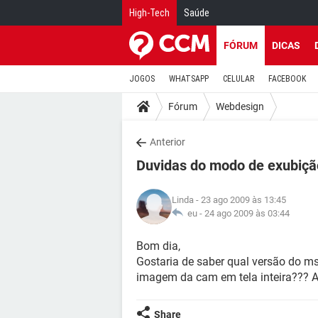
High-Tech
Saúde
FÓRUM
DICAS
JOGOS
WHATSAPP
CELULAR
FACEBOOK
Fórum
Webdesign
Anterior
Duvidas do modo de exubiç
Linda
- 23 ago 2009 às 13:45
eu -
24 ago 2009 às 03:44
Bom dia,
Gostaria de saber qual versão do ms
imagem da cam em tela inteira??? A
Share