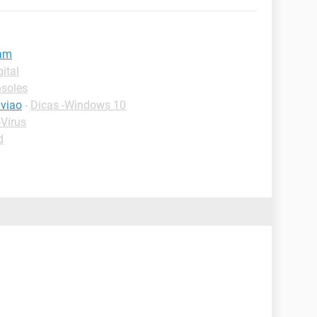
Cam
ital
nsoles
viao
-
Dicas -Windows 10
-Vírus
d