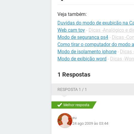
Veja também:
Duvidas do modo de exubição na 
Web cam toy
-
Dicas -Analógico e dig
Modo de segurança ps4
-
Dicas -Co
Como tirar o computador do modo a
Modo de isolamento iphone
-
Dicas 
Modo de exibição word
-
Dicas -Wor
1 Respostas
RESPOSTA 1 / 1
Melhor resposta
eu
24 ago 2009 às 03:44