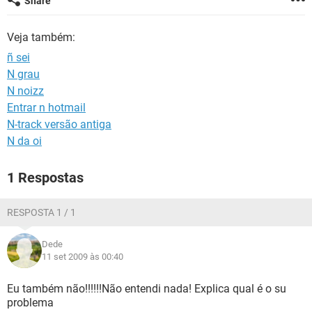
Share
GUIA DE COMPRAS
Veja também:
ñ sei
N grau
N noizz
Entrar n hotmail
N-track versão antiga
N da oi
1 Respostas
RESPOSTA 1 / 1
Dede
11 set 2009 às 00:40
Eu também não!!!!!!Não entendi nada! Explica qual é o su
problema