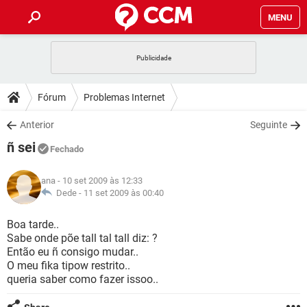
MENU
INÍCIO
JOGOS
WHATSAPP
DICAS
Fórum
Problemas Internet
CELULAR
FACEBOOK
JOGOS
WHATSAPP
DOWNLOADS
Anterior
Seguinte
OUTLOOK
EXCEL
CELULAR
FACEBOOK
ñ sei
INSTAGRAM
JOGOS
GMAIL
WHATSAPP
Fechado
FÓRUM
OUTLOOK
EXCEL
GUIA DE COMPRAS
CELULAR
FACEBOOK
ana
- 10 set 2009 às 12:33
INSTAGRAM
JOGOS
GMAIL
WHATSAPP
GLOSSÁRIO
Dede -
11 set 2009 às 00:40
OUTLOOK
EXCEL
GUIA DE COMPRAS
CELULAR
FACEBOOK
INSTAGRAM
JOGOS
GMAIL
WHATSAPP
Boa tarde..
OUTLOOK
EXCEL
Sabe onde põe tall tal tall diz: ?
GUIA DE COMPRAS
CELULAR
FACEBOOK
Então eu ñ consigo mudar..
INSTAGRAM
GMAIL
O meu fika tipow restrito..
OUTLOOK
EXCEL
GUIA DE COMPRAS
queria saber como fazer issoo..
INSTAGRAM
GMAIL