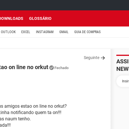
DOWNLOADS
GLOSSÁRIO
OUTLOOK
EXCEL
INSTAGRAM
GMAIL
GUIA DE COMPRAS
Seguinte
ASS
o on line no orkut
NEW
Fechado
s amigos estao on line no orkut?
nha notificando quem ta on!!!
as naum tenho.
ada!!!