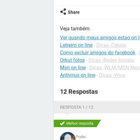
Share
Veja também:
Ver quando meus amigos estao on li
Letreiro on line
-
Dicas -Celular
Como excluir amigos do facebook
-
Orkut fotos
-
Dicas -Redes sociais
Msn on line
-
Dicas -WLM/MSN Mes
Antivirus on line
-
Dicas -Vírus
12 Respostas
RESPOSTA 1 / 12
Melhor resposta
Poder