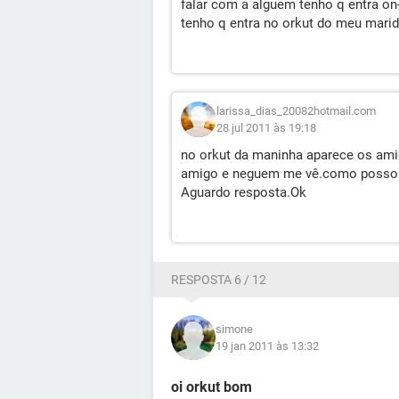
falar com a alguem tenho q entra on-
tenho q entra no orkut do meu mari
larissa_dias_20082hotmail.com
28 jul 2011 às 19:18
no orkut da maninha aparece os am
amigo e neguem me vê.como posso 
Aguardo resposta.Ok
RESPOSTA 6 / 12
simone
19 jan 2011 às 13:32
oi orkut bom