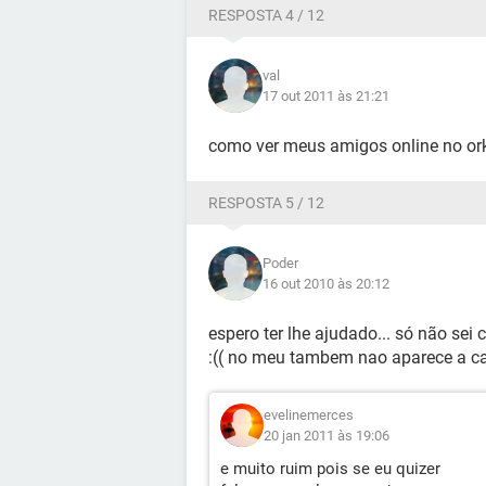
RESPOSTA 4 / 12
val
17 out 2011 às 21:21
como ver meus amigos online no or
RESPOSTA 5 / 12
Poder
16 out 2010 às 20:12
espero ter lhe ajudado... só não se
:(( no meu tambem nao aparece a ca
evelinemerces
20 jan 2011 às 19:06
e muito ruim pois se eu quizer