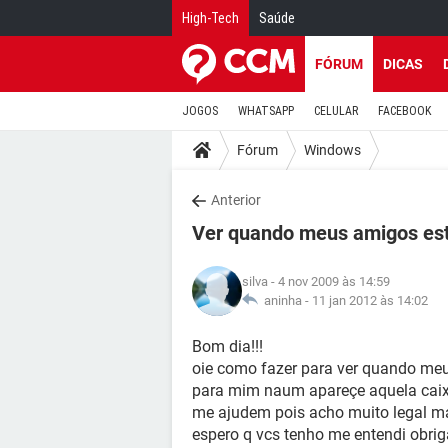
High-Tech
Saúde
FÓRUM
DICAS
JOGOS
WHATSAPP
CELULAR
FACEBOOK
Fórum
Windows
Anterior
Ver quando meus amigos esta
silva
- 4 nov 2009 às 14:59
aninha -
11 jan 2012 às 14:02
Bom dia!!!
oie como fazer para ver quando meu
para mim naum apareçe aquela caixi
me ajudem pois acho muito legal m
espero q vcs tenho me entendi obrig