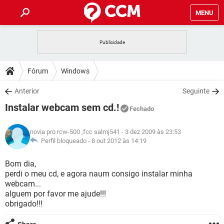
MENU
INÍCIO
JOGOS
WHATSAPP
DICAS
Fórum
Windows
CELULAR
FACEBOOK
JOGOS
WHATSAPP
DOWNLOADS
Anterior
Seguinte
OUTLOOK
EXCEL
CELULAR
FACEBOOK
Instalar webcam sem cd.!
INSTAGRAM
JOGOS
GMAIL
WHATSAPP
Fechado
FÓRUM
OUTLOOK
EXCEL
GUIA DE COMPRAS
CELULAR
FACEBOOK
novia pro rcw-500 ,fcc salmj541
- 3 dez 2009 às 23:53
INSTAGRAM
JOGOS
GMAIL
WHATSAPP
GLOSSÁRIO
Perfil bloqueado -
8 out 2012 às 14:19
OUTLOOK
EXCEL
GUIA DE COMPRAS
CELULAR
FACEBOOK
INSTAGRAM
JOGOS
GMAIL
WHATSAPP
Bom dia,
OUTLOOK
EXCEL
perdi o meu cd, e agora naum consigo instalar minha
GUIA DE COMPRAS
CELULAR
FACEBOOK
webcam...
INSTAGRAM
GMAIL
alguem por favor me ajude!!!
OUTLOOK
EXCEL
GUIA DE COMPRAS
obrigado!!!
INSTAGRAM
GMAIL