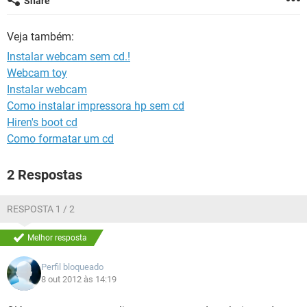
Share
GUIA DE COMPRAS
Veja também:
Instalar webcam sem cd.!
Webcam toy
Instalar webcam
Como instalar impressora hp sem cd
Hiren's boot cd
Como formatar um cd
2 Respostas
RESPOSTA 1 / 2
Melhor resposta
Perfil bloqueado
8 out 2012 às 14:19