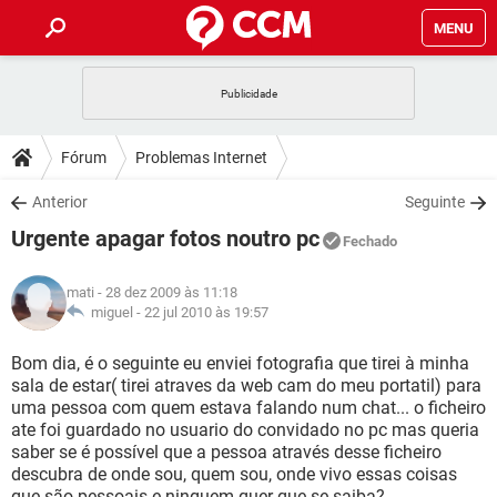
MENU
INÍCIO
JOGOS
WHATSAPP
DICAS
Fórum
Problemas Internet
CELULAR
FACEBOOK
JOGOS
WHATSAPP
DOWNLOADS
Anterior
Seguinte
OUTLOOK
EXCEL
CELULAR
FACEBOOK
Urgente apagar fotos noutro pc
INSTAGRAM
JOGOS
GMAIL
WHATSAPP
Fechado
FÓRUM
OUTLOOK
EXCEL
GUIA DE COMPRAS
CELULAR
FACEBOOK
mati
- 28 dez 2009 às 11:18
INSTAGRAM
JOGOS
GMAIL
WHATSAPP
GLOSSÁRIO
miguel -
22 jul 2010 às 19:57
OUTLOOK
EXCEL
GUIA DE COMPRAS
CELULAR
FACEBOOK
INSTAGRAM
JOGOS
GMAIL
WHATSAPP
Bom dia, é o seguinte eu enviei fotografia que tirei à minha
OUTLOOK
EXCEL
sala de estar( tirei atraves da web cam do meu portatil) para
GUIA DE COMPRAS
CELULAR
FACEBOOK
uma pessoa com quem estava falando num chat... o ficheiro
INSTAGRAM
GMAIL
ate foi guardado no usuario do convidado no pc mas queria
OUTLOOK
EXCEL
GUIA DE COMPRAS
saber se é possível que a pessoa através desse ficheiro
INSTAGRAM
GMAIL
descubra de onde sou, quem sou, onde vivo essas coisas
que são pessoais e ninguem quer que se saiba?