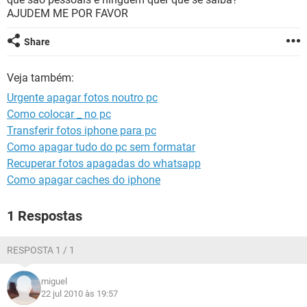
GUIA DE COMPRAS
AJUDEM ME POR FAVOR
Share
Veja também:
Urgente apagar fotos noutro pc
Como colocar _ no pc
Transferir fotos iphone para pc
Como apagar tudo do pc sem formatar
Recuperar fotos apagadas do whatsapp
Como apagar caches do iphone
1 Respostas
RESPOSTA 1 / 1
miguel
22 jul 2010 às 19:57