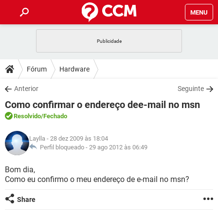
MENU
INÍCIO
JOGOS
WHATSAPP
DICAS
Fórum
Hardware
CELULAR
FACEBOOK
JOGOS
WHATSAPP
DOWNLOADS
Anterior
Seguinte
OUTLOOK
EXCEL
CELULAR
FACEBOOK
Como confirmar o endereço dee-mail no msn
INSTAGRAM
JOGOS
GMAIL
WHATSAPP
FÓRUM
OUTLOOK
EXCEL
Resolvido
/Fechado
GUIA DE COMPRAS
CELULAR
FACEBOOK
INSTAGRAM
JOGOS
GMAIL
WHATSAPP
GLOSSÁRIO
OUTLOOK
Laylla
- 28 dez 2009 às 18:04
EXCEL
GUIA DE COMPRAS
CELULAR
FACEBOOK
Perfil bloqueado -
29 ago 2012 às 06:49
INSTAGRAM
JOGOS
GMAIL
WHATSAPP
OUTLOOK
EXCEL
Bom dia,
GUIA DE COMPRAS
CELULAR
FACEBOOK
Como eu confirmo o meu endereço de e-mail no msn?
INSTAGRAM
GMAIL
OUTLOOK
EXCEL
GUIA DE COMPRAS
Share
INSTAGRAM
GMAIL