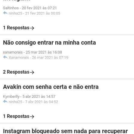
Saltinhos
-
20 fev 2021 às 07:21
ninha25
-
21 fev 2021 às 00:05
1 Respostas
Não consigo entrar na minha conta
xanamorais
-
25 mar 2021 às 16:08
Xanamorais
-
26 mar 2021 às 07:19
2 Respostas
Avakin com senha certa e não entra
Kymberlly
-
5 abr 2021 às 14:57
ninha25
-
7 abr 2021 às 04:52
1 Respostas
Instagram bloqueado sem nada para recuperar