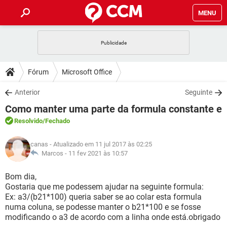
MENU
INÍCIO
JOGOS
WHATSAPP
DICAS
Fórum
Microsoft Office
CELULAR
FACEBOOK
JOGOS
WHATSAPP
DOWNLOADS
Anterior
Seguinte
OUTLOOK
EXCEL
CELULAR
FACEBOOK
Como manter uma parte da formula constante e
INSTAGRAM
JOGOS
GMAIL
WHATSAPP
FÓRUM
OUTLOOK
EXCEL
Resolvido
/Fechado
GUIA DE COMPRAS
CELULAR
FACEBOOK
INSTAGRAM
JOGOS
GMAIL
WHATSAPP
GLOSSÁRIO
OUTLOOK
canas
- Atualizado em 11 jul 2017 às 02:25
EXCEL
GUIA DE COMPRAS
CELULAR
FACEBOOK
Marcos -
11 fev 2021 às 10:57
INSTAGRAM
JOGOS
GMAIL
WHATSAPP
OUTLOOK
EXCEL
Bom dia,
GUIA DE COMPRAS
CELULAR
FACEBOOK
Gostaria que me podessem ajudar na seguinte formula:
INSTAGRAM
GMAIL
Ex: a3/(b21*100) queria saber se ao colar esta formula
OUTLOOK
EXCEL
GUIA DE COMPRAS
numa coluna, se podesse manter o b21*100 e se fosse
INSTAGRAM
GMAIL
modificando o a3 de acordo com a linha onde está.obrigado