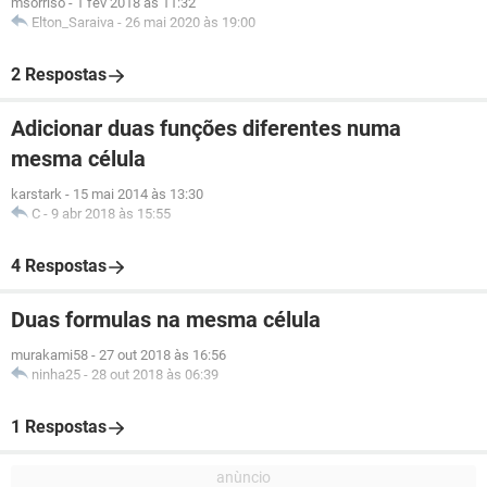
msorriso
-
1 fev 2018 às 11:32
Elton_Saraiva
-
26 mai 2020 às 19:00
2 Respostas
Adicionar duas funções diferentes numa
mesma célula
karstark
-
15 mai 2014 às 13:30
C
-
9 abr 2018 às 15:55
4 Respostas
Duas formulas na mesma célula
murakami58
-
27 out 2018 às 16:56
ninha25
-
28 out 2018 às 06:39
1 Respostas