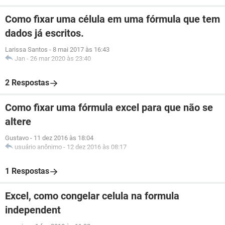
Como fixar uma célula em uma fórmula que tem
dados já escritos.
Larissa Santos
-
8 mai 2017 às 16:43
Jan
-
26 mar 2020 às 23:40
2 Respostas
Como fixar uma fórmula excel para que não se
altere
Gustavo
-
11 dez 2016 às 18:04
usuário anônimo
-
12 dez 2016 às 08:17
1 Respostas
Excel, como congelar celula na formula
independent