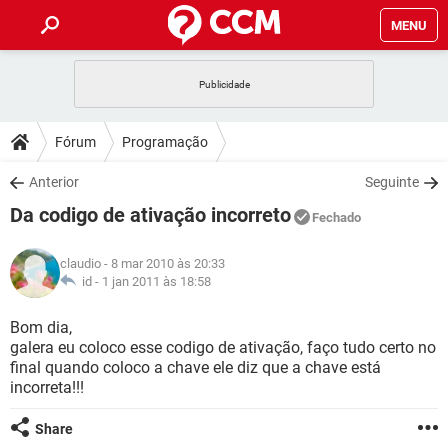
MENU
INÍCIO
JOGOS
WHATSAPP
DICAS
Fórum
Programação
CELULAR
FACEBOOK
JOGOS
WHATSAPP
DOWNLOADS
Anterior
Seguinte
OUTLOOK
EXCEL
CELULAR
FACEBOOK
Da codigo de ativação incorreto
INSTAGRAM
JOGOS
GMAIL
WHATSAPP
Fechado
FÓRUM
OUTLOOK
EXCEL
GUIA DE COMPRAS
CELULAR
FACEBOOK
claudio
- 8 mar 2010 às 20:33
INSTAGRAM
JOGOS
GMAIL
WHATSAPP
GLOSSÁRIO
id -
1 jan 2011 às 18:58
OUTLOOK
EXCEL
GUIA DE COMPRAS
CELULAR
FACEBOOK
INSTAGRAM
JOGOS
GMAIL
WHATSAPP
Bom dia,
OUTLOOK
EXCEL
galera eu coloco esse codigo de ativação, faço tudo certo no
GUIA DE COMPRAS
CELULAR
FACEBOOK
final quando coloco a chave ele diz que a chave está
INSTAGRAM
GMAIL
incorreta!!!
OUTLOOK
EXCEL
GUIA DE COMPRAS
INSTAGRAM
GMAIL
Share