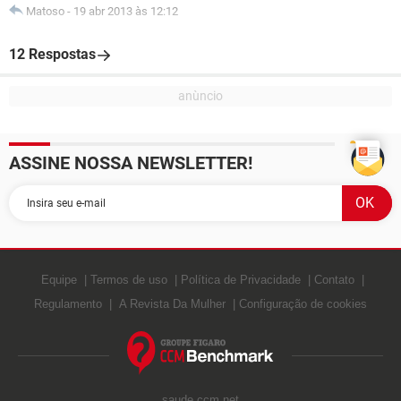
Matoso
-
19 abr 2013 às 12:12
12 Respostas
ASSINE NOSSA NEWSLETTER!
Equipe
Termos de uso
Política de Privacidade
Contato
Regulamento
A Revista Da Mulher
Configuração de cookies
saude.ccm.net