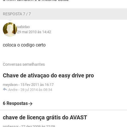
RESPOSTA 7 / 7
sabidao
29 mai 2010 às 14:42
coloca o codigo certo
Conversas semelhantes
Chave de ativaçao do easy drive pro
meydson
-
15 fev 2011 às 16:17
Andre
-
28 jul 2014 às 08:34
6 Respostas
chave de licença grátis do AVAST
professor
-
27 dez 2009 às 22:09