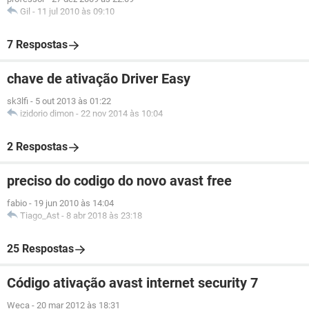
Gil
-
11 jul 2010 às 09:10
7 Respostas
chave de ativação Driver Easy
sk3lfi
-
5 out 2013 às 01:22
izidorio dimon
-
22 nov 2014 às 10:04
2 Respostas
preciso do codigo do novo avast free
fabio
-
19 jun 2010 às 14:04
Tiago_Ast
-
8 abr 2018 às 23:18
25 Respostas
Código ativação avast internet security 7
Weca
-
20 mar 2012 às 18:31