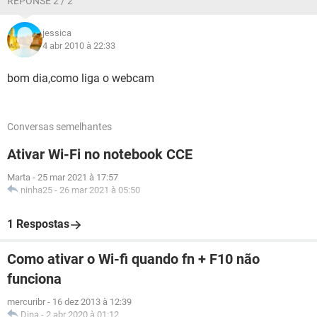
RÉPONSE 2 / 2
jessica
4 abr 2010 à 22:33
bom dia,como liga o webcam
Conversas semelhantes
Ativar Wi-Fi no notebook CCE
Marta
-
25 mar 2021 à 17:57
ninha25
-
26 mar 2021 à 05:50
1 Respostas
Como ativar o Wi-fi quando fn + F10 não
funciona
mercuribr
-
16 dez 2013 à 12:39
Dina
-
2 abr 2020 à 01:12