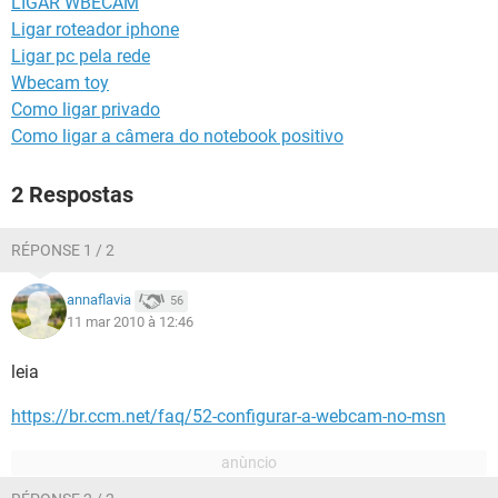
LIGAR WBECAM
GUIA DE COMPRAS
Ligar roteador iphone
Ligar pc pela rede
Wbecam toy
Como ligar privado
Como ligar a câmera do notebook positivo
2 Respostas
RÉPONSE 1 / 2
annaflavia
56
11 mar 2010 à 12:46
leia
https://br.ccm.net/faq/52-configurar-a-webcam-no-msn