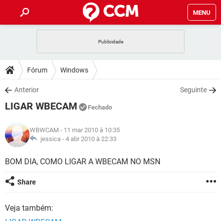
MENU
INÍCIO
JOGOS
WHATSAPP
DICAS
Fórum
Windows
CELULAR
FACEBOOK
JOGOS
WHATSAPP
DOWNLOADS
Anterior
Seguinte
OUTLOOK
EXCEL
CELULAR
FACEBOOK
LIGAR WBECAM
INSTAGRAM
JOGOS
GMAIL
WHATSAPP
Fechado
FÓRUM
OUTLOOK
EXCEL
GUIA DE COMPRAS
CELULAR
FACEBOOK
WBWCAM
- 11 mar 2010 à 10:35
INSTAGRAM
JOGOS
GMAIL
WHATSAPP
GLOSSÁRIO
jessica -
4 abr 2010 à 22:33
OUTLOOK
EXCEL
GUIA DE COMPRAS
CELULAR
FACEBOOK
INSTAGRAM
JOGOS
GMAIL
WHATSAPP
BOM DIA, COMO LIGAR A WBECAM NO MSN
OUTLOOK
EXCEL
GUIA DE COMPRAS
CELULAR
FACEBOOK
Share
INSTAGRAM
GMAIL
OUTLOOK
EXCEL
GUIA DE COMPRAS
Veja também:
INSTAGRAM
GMAIL