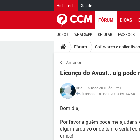
High-Tech
Saúde
FÓRUM
DICAS
JOGOS
WHATSAPP
CELULAR
FACEBOOK
Fórum
Softwares e aplicativos
Anterior
Licança do Avast.. alg pode
Cris
- 15 mar 2010 às 12:15
kareca -
30 dez 2010 às 14:54
Bom dia,
Por favor alguém pode me ajudar a co
algum arquivo onde tem o serial com
único!