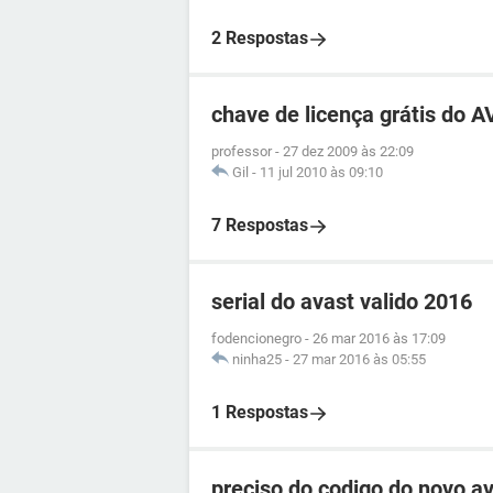
2 Respostas
chave de licença grátis do 
professor
-
27 dez 2009 às 22:09
Gil
-
11 jul 2010 às 09:10
7 Respostas
serial do avast valido 2016
fodencionegro
-
26 mar 2016 às 17:09
ninha25
-
27 mar 2016 às 05:55
1 Respostas
preciso do codigo do novo av