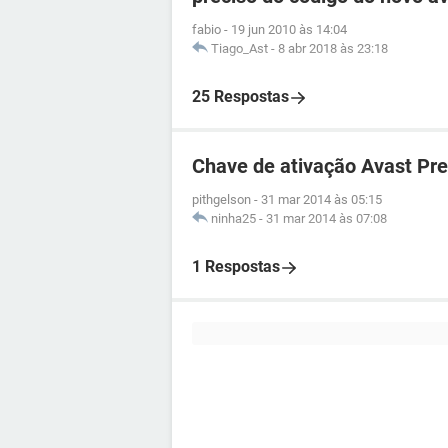
fabio
-
19 jun 2010 às 14:04
Tiago_Ast
-
8 abr 2018 às 23:18
25 Respostas
Chave de ativação Avast Pr
pithgelson
-
31 mar 2014 às 05:15
ninha25
-
31 mar 2014 às 07:08
1 Respostas