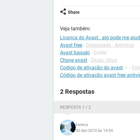
Share
Veja também:
Licança do Avast.. alg pode me ajud
Avast free
-
Downloads - Antivírus
Avast baixaki
- Guide
Chave avast
-
Dicas -Vírus
Codigo de ativação do avast
✓
-
Fór
Código de ativação avast free antivi
2 Respostas
RESPOSTA 1 / 2
kareca
30 dez 2010 às 14:54