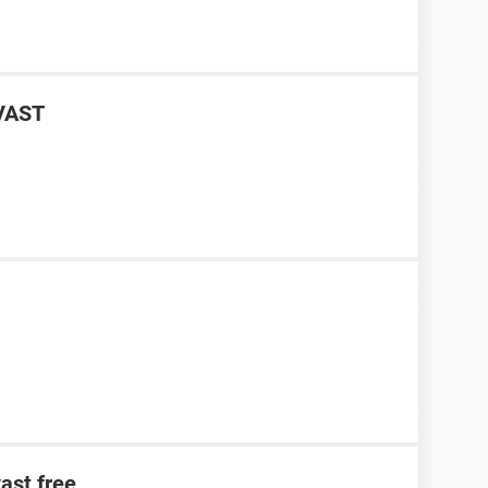
AVAST
ast free