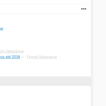
ar
um Segurança
rus até 2038
✓
-
Fórum Segurança