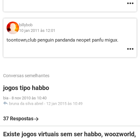
billybob
10 jan 2011 às 12:01
toontown,club penguin pandanda neopet panfu migux.
Conversas semelhantes
jogos tipo habbo
bia
-
8 nov 2010 às 10:40
bruna da silva abrel
-
12 jan 2015 às 10:49
37 Respostas
Existe jogos virtuais sem ser habbo, woozworld,