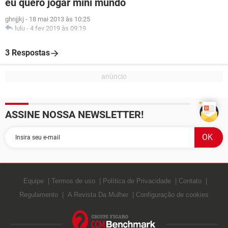
eu quero jogar mini mundo
ghnjjkj
-
18 mai 2013 às 10:25
lulu
-
4 fev 2019 às 09:19
3 Respostas
ASSINE NOSSA NEWSLETTER!
Equipe
Termos de uso
Política de Privacidade
Contato
Regulamento
A Revista Da Mulher
Configuração de cookies