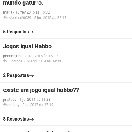
mundo gaturro.
maria
-
16 fev 2015 às 16:32
Menina20039
-
2 jun 2015 às 22:18
5 Respostas
Jogos igual Habbo
piracanjuba
-
8 set 2018 às 18:19
Lindinha
-
29 ago 2019 às 04:03
2 Respostas
existe um jogo igual habbo??
pirata90
-
1 jul 2014 às 11:28
kaieny
-
3 jul 2017 às 17:19
8 Respostas