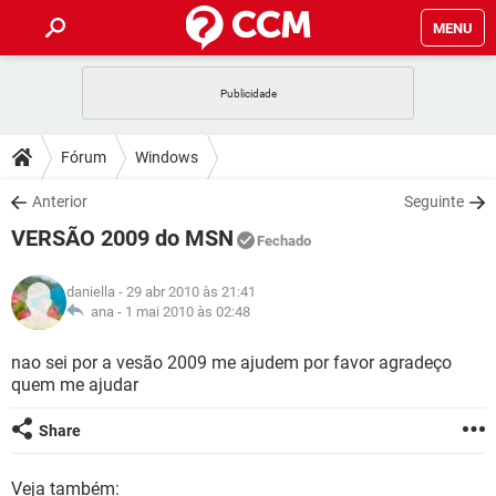
MENU
INÍCIO
JOGOS
WHATSAPP
DICAS
Fórum
Windows
CELULAR
FACEBOOK
JOGOS
WHATSAPP
DOWNLOADS
Anterior
Seguinte
OUTLOOK
EXCEL
CELULAR
FACEBOOK
VERSÃO 2009 do MSN
INSTAGRAM
JOGOS
GMAIL
WHATSAPP
Fechado
FÓRUM
OUTLOOK
EXCEL
GUIA DE COMPRAS
CELULAR
FACEBOOK
daniella
- 29 abr 2010 às 21:41
INSTAGRAM
JOGOS
GMAIL
WHATSAPP
GLOSSÁRIO
ana -
1 mai 2010 às 02:48
OUTLOOK
EXCEL
GUIA DE COMPRAS
CELULAR
FACEBOOK
INSTAGRAM
JOGOS
GMAIL
WHATSAPP
nao sei por a vesão 2009 me ajudem por favor agradeço
OUTLOOK
EXCEL
quem me ajudar
GUIA DE COMPRAS
CELULAR
FACEBOOK
INSTAGRAM
GMAIL
OUTLOOK
EXCEL
Share
GUIA DE COMPRAS
INSTAGRAM
GMAIL
Veja também: