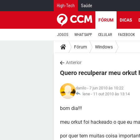
High-Tech
Saúde
FÓRUM
DICAS
JOGOS
WHATSAPP
CELULAR
FACEBOOK
Fórum
Windows
Anterior
Quero reculperar meu orkut
danilo
- 7 jun 2010 às 10:22
lene -
11 out 2010 às 13:14
bom dia!!!
meu orkut foi hackeado o que eu mas
por quer tem muitas coisa important