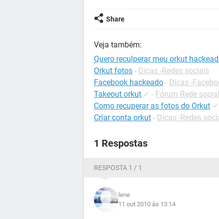
Share
Veja também:
Quero reculperar meu orkut hackea
Orkut fotos
-
Dicas -Redes sociais
Facebook hackeado
-
Dicas -Facebo
Takeout orkut
✓
-
Fórum Rede socia
Como recuperar as fotos do Orkut
✓
Criar conta orkut
-
Dicas -Redes soci
1 Respostas
RESPOSTA 1 / 1
lene
11 out 2010 às 13:14