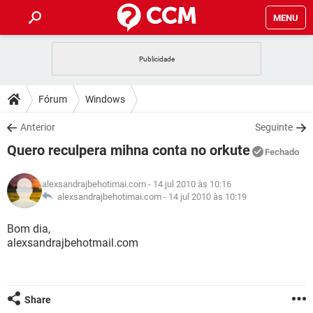
MENU
INÍCIO
JOGOS
WHATSAPP
DICAS
Fórum
Windows
CELULAR
FACEBOOK
JOGOS
WHATSAPP
DOWNLOADS
Anterior
Seguinte
OUTLOOK
EXCEL
CELULAR
FACEBOOK
Quero reculpera mihna conta no orkute
INSTAGRAM
JOGOS
GMAIL
WHATSAPP
Fechado
FÓRUM
OUTLOOK
EXCEL
GUIA DE COMPRAS
CELULAR
FACEBOOK
alexsandrajbehotimai.com
- 14 jul 2010 às 10:16
INSTAGRAM
JOGOS
GMAIL
WHATSAPP
GLOSSÁRIO
alexsandrajbehotimai.com -
14 jul 2010 às 10:19
OUTLOOK
EXCEL
GUIA DE COMPRAS
CELULAR
FACEBOOK
INSTAGRAM
JOGOS
GMAIL
WHATSAPP
Bom dia,
OUTLOOK
EXCEL
alexsandrajbehotmail.com
GUIA DE COMPRAS
CELULAR
FACEBOOK
INSTAGRAM
GMAIL
OUTLOOK
EXCEL
GUIA DE COMPRAS
INSTAGRAM
GMAIL
Share