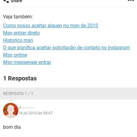
Share
GUIA DE COMPRAS
Veja também:
Como posso aceitar alguen no msn de 2010
Msn entrar direto
Historico msn
O que significa aceitar solicitação de contato no instagram
Msn online
Msn messenger entrar
1 Respostas
RESPOSTA 1 / 1
o'-----------
16 jul 2010 às 08:47
bom dia