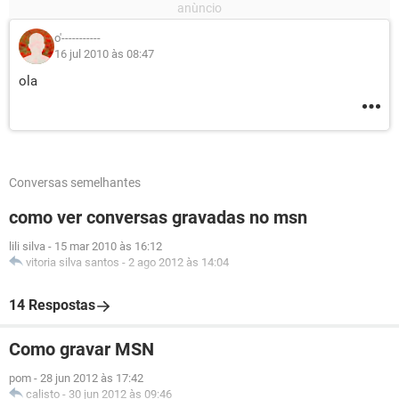
o'-----------
16 jul 2010 às 08:47
ola
Conversas semelhantes
como ver conversas gravadas no msn
lili silva
-
15 mar 2010 às 16:12
vitoria silva santos
-
2 ago 2012 às 14:04
14 Respostas
Como gravar MSN
pom
-
28 jun 2012 às 17:42
calisto
-
30 jun 2012 às 09:46