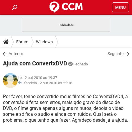
MENU
INÍCIO
JOGOS
WHATSAPP
DICAS
Fórum
Windows
CELULAR
FACEBOOK
JOGOS
WHATSAPP
DOWNLOADS
Anterior
Seguinte
OUTLOOK
EXCEL
CELULAR
FACEBOOK
Ajuda com ConvertxDVD
INSTAGRAM
JOGOS
GMAIL
WHATSAPP
Fechado
FÓRUM
OUTLOOK
EXCEL
GUIA DE COMPRAS
CELULAR
FACEBOOK
Le
- 2 out 2010 às 19:37
INSTAGRAM
JOGOS
GMAIL
WHATSAPP
GLOSSÁRIO
fabricia -
2 out 2010 às 22:16
OUTLOOK
EXCEL
GUIA DE COMPRAS
CELULAR
FACEBOOK
INSTAGRAM
JOGOS
GMAIL
WHATSAPP
Por favor, tenho convertido meus filmes no ConvertxDVD4, a
OUTLOOK
EXCEL
conversão é feita sem erros, mais qdo gravo do disco de
GUIA DE COMPRAS
CELULAR
FACEBOOK
DVD, o filme grava apenas alguns minutos, depois o video
INSTAGRAM
GMAIL
some e só fica o audio e ainda com ruidos. Qual será o
OUTLOOK
EXCEL
GUIA DE COMPRAS
problema, o que tenho que fazer. Agradeço desde já a ajuda.
INSTAGRAM
GMAIL