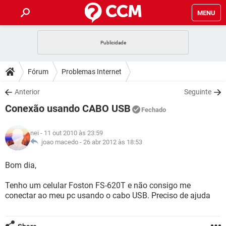
MENU
INÍCIO
JOGOS
WHATSAPP
DICAS
Fórum
Problemas Internet
CELULAR
FACEBOOK
JOGOS
WHATSAPP
DOWNLOADS
Anterior
Seguinte
OUTLOOK
EXCEL
CELULAR
FACEBOOK
Conexão usando CABO USB
INSTAGRAM
JOGOS
GMAIL
WHATSAPP
Fechado
FÓRUM
OUTLOOK
EXCEL
GUIA DE COMPRAS
CELULAR
FACEBOOK
nei
- 11 out 2010 às 23:59
INSTAGRAM
JOGOS
GMAIL
WHATSAPP
GLOSSÁRIO
joao macedo -
26 abr 2012 às 18:53
OUTLOOK
EXCEL
GUIA DE COMPRAS
CELULAR
FACEBOOK
INSTAGRAM
JOGOS
GMAIL
WHATSAPP
Bom dia,
OUTLOOK
EXCEL
GUIA DE COMPRAS
CELULAR
FACEBOOK
Tenho um celular Foston FS-620T e não consigo me
INSTAGRAM
GMAIL
conectar ao meu pc usando o cabo USB. Preciso de ajuda
OUTLOOK
EXCEL
GUIA DE COMPRAS
INSTAGRAM
GMAIL