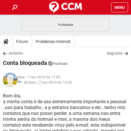
MENU
INÍCIO
JOGOS
WHATSAPP
DICAS
Fórum
Problemas Internet
CELULAR
FACEBOOK
JOGOS
WHATSAPP
DOWNLOADS
Anterior
Seguinte
OUTLOOK
EXCEL
CELULAR
FACEBOOK
Conta bloqueada
INSTAGRAM
JOGOS
GMAIL
WHATSAPP
Fechado
FÓRUM
OUTLOOK
EXCEL
GUIA DE COMPRAS
CELULAR
FACEBOOK
deia
- 1 nov 2010 às 11:00
INSTAGRAM
JOGOS
GMAIL
WHATSAPP
GLOSSÁRIO
dj louro -
2 nov 2010 às 12:55
OUTLOOK
EXCEL
GUIA DE COMPRAS
CELULAR
FACEBOOK
INSTAGRAM
JOGOS
GMAIL
WHATSAPP
Bom dia,
OUTLOOK
EXCEL
a minha conta é de uso estremamente importante e pessoal
GUIA DE COMPRAS
CELULAR
FACEBOOK
, uso para trabalho , e p estratos bancários e etc , tenho mts
INSTAGRAM
GMAIL
contatos que nao posso perder. a uma semana nao entra
OUTLOOK
EXCEL
GUIA DE COMPRAS
minha senha do hotmail e msn, a maioria dos meus
INSTAGRAM
GMAIL
contatos esta recebendo vírus pelo e-mail. esta indisponivel
ou bloqueado , ja tentei redefinir e nao adianta. mandei por