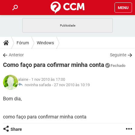
MENU
INÍCIO
JOGOS
WHATSAPP
DICAS
Fórum
Windows
CELULAR
FACEBOOK
JOGOS
WHATSAPP
DOWNLOADS
Anterior
Seguinte
OUTLOOK
EXCEL
CELULAR
FACEBOOK
Como faço para cofirmar minha conta
INSTAGRAM
JOGOS
GMAIL
WHATSAPP
Fechado
FÓRUM
OUTLOOK
EXCEL
GUIA DE COMPRAS
CELULAR
FACEBOOK
alaine
- 1 nov 2010 às 17:00
INSTAGRAM
JOGOS
GMAIL
WHATSAPP
GLOSSÁRIO
novinha safada -
27 nov 2010 às 10:19
OUTLOOK
EXCEL
GUIA DE COMPRAS
CELULAR
FACEBOOK
INSTAGRAM
JOGOS
GMAIL
WHATSAPP
Bom dia,
OUTLOOK
EXCEL
GUIA DE COMPRAS
CELULAR
FACEBOOK
INSTAGRAM
GMAIL
como faço para confirmar minha conta
OUTLOOK
EXCEL
GUIA DE COMPRAS
INSTAGRAM
GMAIL
Share