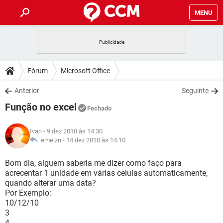
MENU
INÍCIO
JOGOS
WHATSAPP
DICAS
Fórum
Microsoft Office
CELULAR
FACEBOOK
JOGOS
WHATSAPP
DOWNLOADS
Anterior
Seguinte
OUTLOOK
EXCEL
CELULAR
FACEBOOK
Função no excel
INSTAGRAM
JOGOS
GMAIL
WHATSAPP
Fechado
FÓRUM
OUTLOOK
EXCEL
GUIA DE COMPRAS
CELULAR
FACEBOOK
Ivan
- 9 dez 2010 às 14:30
INSTAGRAM
JOGOS
GMAIL
WHATSAPP
GLOSSÁRIO
emelzn -
14 dez 2010 às 14:10
OUTLOOK
EXCEL
GUIA DE COMPRAS
CELULAR
FACEBOOK
INSTAGRAM
JOGOS
GMAIL
WHATSAPP
Bom dia, alguem saberia me dizer como faço para
OUTLOOK
EXCEL
acrecentar 1 unidade em várias celulas automaticamente,
GUIA DE COMPRAS
CELULAR
FACEBOOK
quando alterar uma data?
INSTAGRAM
GMAIL
Por Exemplo:
OUTLOOK
EXCEL
GUIA DE COMPRAS
10/12/10
INSTAGRAM
GMAIL
3
4