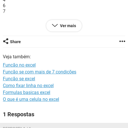
GUIA DE COMPRAS
6
7
Ao mudar para 11/12/10 a coluna abaixo somar +1
Ver mais
4
5
7
Share
8
Veja também:
Grato
Função no excel
Função se com mais de 7 condições
Função se excel
Como fixar linha no excel
Formulas basicas excel
O que é uma celula no excel
1 Respostas