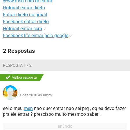
́Www.msn.com.br entrar
GUIA DE COMPRAS
Hotmail entrar direto
Entrar direto no gmail
Facebook entrar direto
Hotmail entrar ccm
✓
Facebook lite entrar pelo google
✓
2 Respostas
RESPOSTA 1 / 2
Melhor resposta
d
31 dez 2010 às 08:25
eei o meu
msn
nao quer entrar nao sei prq , oq eu devo fazer
prs ele entrar ? prescisoo muito mesmoo saber .