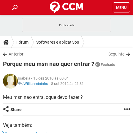
MENU
INÍCIO
JOGOS
WHATSAPP
DICAS
Fórum
Softwares e aplicativos
CELULAR
FACEBOOK
JOGOS
WHATSAPP
DOWNLOADS
Anterior
Seguinte
OUTLOOK
EXCEL
CELULAR
FACEBOOK
Porque meu msn nao quer entrar ?
INSTAGRAM
JOGOS
GMAIL
WHATSAPP
Fechado
FÓRUM
OUTLOOK
EXCEL
GUIA DE COMPRAS
CELULAR
FACEBOOK
Isabela
- 15 dez 2010 às 00:04
INSTAGRAM
JOGOS
GMAIL
WHATSAPP
GLOSSÁRIO
Willianmininho
-
8 set 2012 às 21:31
OUTLOOK
EXCEL
GUIA DE COMPRAS
CELULAR
FACEBOOK
INSTAGRAM
JOGOS
GMAIL
WHATSAPP
Meu msn nao entra, oque devo fazer ?
OUTLOOK
EXCEL
GUIA DE COMPRAS
CELULAR
FACEBOOK
Share
INSTAGRAM
GMAIL
OUTLOOK
EXCEL
GUIA DE COMPRAS
Veja também:
INSTAGRAM
GMAIL