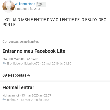
Willianmininho
6
8 set 2012 às 21:31
eXCLUA O MSN E ENTRE DNV OU ENTRE PELO EBUDY OBG
POR LE ||
Conversas semelhantes
Entrar no meu Facebook Lite
rita
-
30 mai 2018 às 14:31
Eronildoeronildonildo76
-
25 mai 2019 às 01:30
89 Respostas
Hotmail entrar
viphavanhoi
-
13 mar 2020 às 02:57
ninha25
-
13 mar 2020 às 04:03