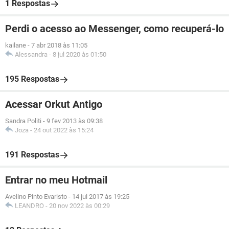
1 Respostas
Perdi o acesso ao Messenger, como recuperá-lo
kailane
-
7 abr 2018 às 11:05
Alessandra
-
8 jul 2020 às 01:50
195 Respostas
Acessar Orkut Antigo
Sandra Politi
-
9 fev 2013 às 09:38
Joza
-
24 out 2022 às 15:24
191 Respostas
Entrar no meu Hotmail
Avelino Pinto Evaristo
-
14 jul 2017 às 19:25
LEANDRO
-
20 nov 2022 às 00:29