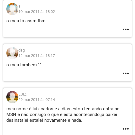
s
10 mar 2011 às 18:02
o meu tá assm tbm
dsg
12 mar 2011 às 18:17
o meu tambem '-'
LUIZ
29 mar 2011 às 07:14
meu nome é luiz carlos e a dias estou tentando entra no
MSN e não consigo o que e esta acontecendo,já baixei
desinstalei estalei novamente e nada.