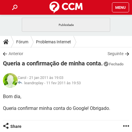
MENU
INÍCIO
JOGOS
WHATSAPP
DICAS
Fórum
Problemas Internet
CELULAR
FACEBOOK
JOGOS
WHATSAPP
DOWNLOADS
Anterior
Seguinte
OUTLOOK
EXCEL
CELULAR
FACEBOOK
Queria a confirmação de minha conta.
INSTAGRAM
JOGOS
GMAIL
WHATSAPP
Fechado
FÓRUM
OUTLOOK
EXCEL
GUIA DE COMPRAS
CELULAR
FACEBOOK
Carol
- 21 jan 2011 às 19:03
INSTAGRAM
JOGOS
GMAIL
WHATSAPP
GLOSSÁRIO
leandroplay -
11 fev 2011 às 19:53
OUTLOOK
EXCEL
GUIA DE COMPRAS
CELULAR
FACEBOOK
INSTAGRAM
JOGOS
GMAIL
WHATSAPP
Bom dia,
OUTLOOK
EXCEL
GUIA DE COMPRAS
CELULAR
FACEBOOK
Queria confirmar minha conta do Google! Obrigado.
INSTAGRAM
GMAIL
OUTLOOK
EXCEL
GUIA DE COMPRAS
INSTAGRAM
GMAIL
Share