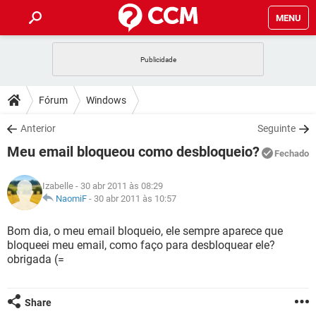
MENU
INÍCIO
JOGOS
WHATSAPP
DICAS
Fórum
Windows
CELULAR
FACEBOOK
JOGOS
WHATSAPP
DOWNLOADS
Anterior
Seguinte
OUTLOOK
EXCEL
CELULAR
FACEBOOK
Meu email bloqueou como desbloqueio?
INSTAGRAM
JOGOS
GMAIL
WHATSAPP
Fechado
FÓRUM
OUTLOOK
EXCEL
GUIA DE COMPRAS
CELULAR
FACEBOOK
Izabelle
- 30 abr 2011 às 08:29
INSTAGRAM
JOGOS
GMAIL
WHATSAPP
GLOSSÁRIO
NaomiF
-
30 abr 2011 às 10:57
OUTLOOK
EXCEL
GUIA DE COMPRAS
CELULAR
FACEBOOK
INSTAGRAM
JOGOS
GMAIL
WHATSAPP
Bom dia, o meu email bloqueio, ele sempre aparece que
OUTLOOK
EXCEL
bloqueei meu email, como faço para desbloquear ele?
GUIA DE COMPRAS
CELULAR
FACEBOOK
obrigada (=
INSTAGRAM
GMAIL
OUTLOOK
EXCEL
GUIA DE COMPRAS
INSTAGRAM
GMAIL
Share