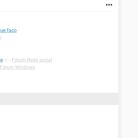
que faço
l
te
✓
-
Fórum Rede social
Fórum Windows