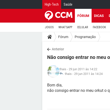
High-Tech
Saúde
FÓRUM
DICAS
JOGOS
WHATSAPP
CELULAR
FACEBOOK
Fórum
Programação
Anterior
Não consigo entrar no meu o
thais
- 29 jun 2011 às 14:22
thais -
29 jun 2011 às 14:24
Bom dia,
não consigo entrar no meu orkut o q