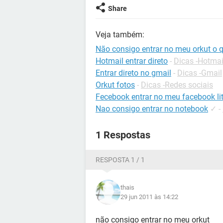
Share
Veja também:
Não consigo entrar no meu orkut o 
Hotmail entrar direto
-
Dicas -Hotmai
Entrar direto no gmail
-
Dicas -Gmail
Orkut fotos
-
Dicas -Redes sociais
Fecebook entrar no meu facebook li
Nao consigo entrar no notebook
✓
-
1 Respostas
RESPOSTA 1 / 1
thais
29 jun 2011 às 14:22
não consigo entrar no meu orkut