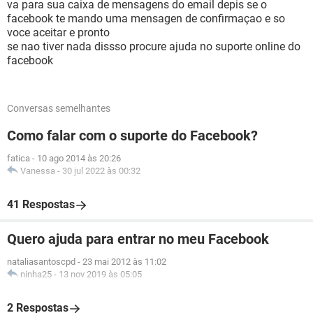
va para sua caixa de mensagens do email depis se o
facebook te mando uma mensagen de confirmaçao e so
voce aceitar e pronto
se nao tiver nada dissso procure ajuda no suporte online do
facebook
Conversas semelhantes
Como falar com o suporte do Facebook?
fatica
-
10 ago 2014 às 20:26
Vanessa
-
30 jul 2022 às 00:32
41 Respostas
Quero ajuda para entrar no meu Facebook
nataliasantoscpd
-
23 mai 2012 às 11:02
ninha25
-
13 nov 2019 às 05:05
2 Respostas