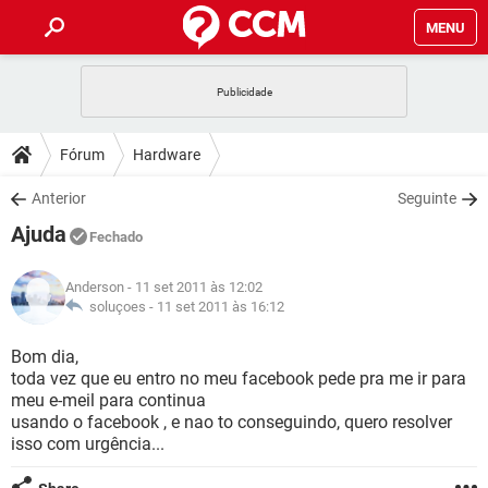
MENU
INÍCIO
JOGOS
WHATSAPP
DICAS
Fórum
Hardware
CELULAR
FACEBOOK
JOGOS
WHATSAPP
DOWNLOADS
Anterior
Seguinte
OUTLOOK
EXCEL
CELULAR
FACEBOOK
Ajuda
INSTAGRAM
JOGOS
GMAIL
WHATSAPP
Fechado
FÓRUM
OUTLOOK
EXCEL
GUIA DE COMPRAS
CELULAR
FACEBOOK
Anderson
- 11 set 2011 às 12:02
INSTAGRAM
JOGOS
GMAIL
WHATSAPP
GLOSSÁRIO
soluçoes -
11 set 2011 às 16:12
OUTLOOK
EXCEL
GUIA DE COMPRAS
CELULAR
FACEBOOK
INSTAGRAM
JOGOS
GMAIL
WHATSAPP
Bom dia,
OUTLOOK
EXCEL
toda vez que eu entro no meu facebook pede pra me ir para
GUIA DE COMPRAS
CELULAR
FACEBOOK
meu e-meil para continua
INSTAGRAM
GMAIL
usando o facebook , e nao to conseguindo, quero resolver
OUTLOOK
EXCEL
GUIA DE COMPRAS
isso com urgência...
INSTAGRAM
GMAIL