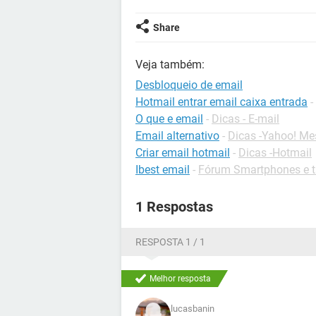
Share
Veja também:
Desbloqueio de email
Hotmail entrar email caixa entrada
-
O que e email
-
Dicas - E-mail
Email alternativo
-
Dicas -Yahoo! Me
Criar email hotmail
-
Dicas -Hotmail
Ibest email
-
Fórum Smartphones e t
1 Respostas
RESPOSTA 1 / 1
Melhor resposta
lucasbanin