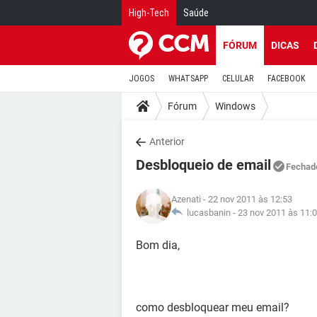
High-Tech
Saúde
FÓRUM
DICAS
JOGOS
WHATSAPP
CELULAR
FACEBOOK
Fórum
Windows
Anterior
Desbloqueio de email
Fechad
Azenati
- 22 nov 2011 às 12:53
lucasbanin -
23 nov 2011 às 11:
Bom dia,
como desbloquear meu email?