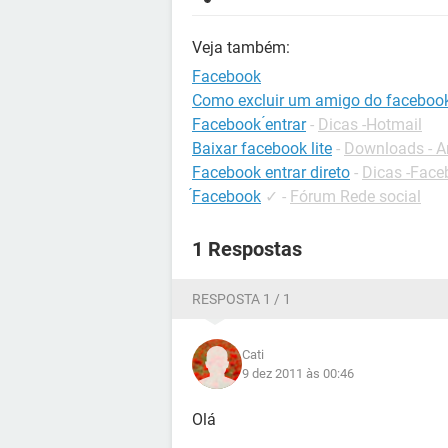
Veja também:
Facebook
Como excluir um amigo do faceboo
Facebook ́entrar
-
Dicas -Hotmail
Baixar facebook lite
-
Downloads - A
Facebook entrar direto
-
Dicas -Face
́Facebook
✓
-
Fórum Rede social
1 Respostas
RESPOSTA 1 / 1
Cati
9 dez 2011 às 00:46
Olá