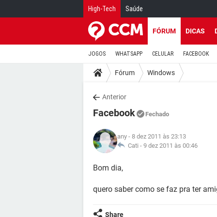
High-Tech
Saúde
FÓRUM
DICAS
JOGOS
WHATSAPP
CELULAR
FACEBOOK
Fórum
Windows
Anterior
Facebook
Fechado
any
- 8 dez 2011 às 23:13
Cati -
9 dez 2011 às 00:46
Bom dia,
quero saber como se faz pra ter a
Share