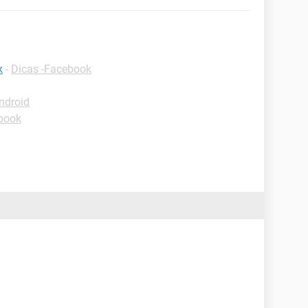
k
-
Dicas -Facebook
ndroid
book