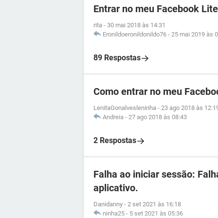
Entrar no meu Facebook Lite
rita
-
30 mai 2018 às 14:31
Eronildoeronildonildo76
-
25 mai 2019 às 0
89 Respostas
Como entrar no meu Facebo
LenitaGonalvesleninha
-
23 ago 2018 às 12:1
Andreia
-
27 ago 2018 às 08:43
2 Respostas
Falha ao iniciar sessão: Fal
aplicativo.
Danidanny
-
2 set 2021 às 16:18
ninha25
-
5 set 2021 às 05:36