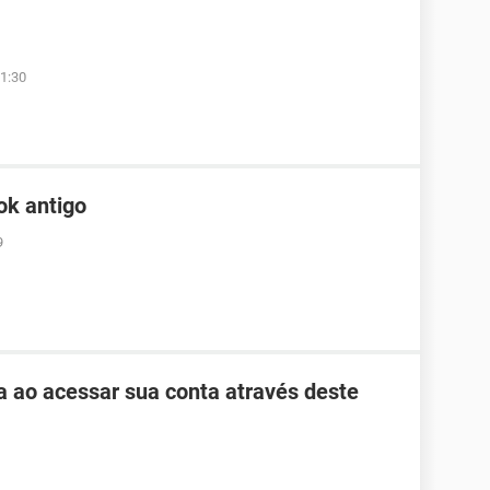
1:30
ok antigo
9
ha ao acessar sua conta através deste