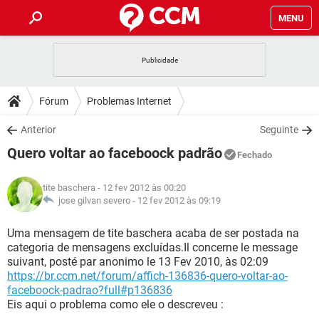
MENU
INÍCIO
JOGOS
WHATSAPP
DICAS
Fórum
Problemas Internet
CELULAR
FACEBOOK
JOGOS
WHATSAPP
DOWNLOADS
Anterior
Seguinte
OUTLOOK
EXCEL
CELULAR
FACEBOOK
Quero voltar ao faceboock padrão
INSTAGRAM
JOGOS
GMAIL
WHATSAPP
Fechado
FÓRUM
OUTLOOK
EXCEL
GUIA DE COMPRAS
CELULAR
FACEBOOK
tite baschera
- 12 fev 2012 às 00:20
INSTAGRAM
JOGOS
GMAIL
WHATSAPP
GLOSSÁRIO
jose gilvan severo -
12 fev 2012 às 09:19
OUTLOOK
EXCEL
GUIA DE COMPRAS
CELULAR
FACEBOOK
INSTAGRAM
JOGOS
GMAIL
WHATSAPP
Uma mensagem de tite baschera acaba de ser postada na
OUTLOOK
EXCEL
categoria de mensagens excluídas.Il concerne le message
GUIA DE COMPRAS
CELULAR
FACEBOOK
suivant, posté par anonimo le 13 Fev 2010, às 02:09
INSTAGRAM
GMAIL
https://br.ccm.net/forum/affich-136836-quero-voltar-ao-
OUTLOOK
EXCEL
GUIA DE COMPRAS
faceboock-padrao?full#p136836
INSTAGRAM
GMAIL
Eis aqui o problema como ele o descreveu :