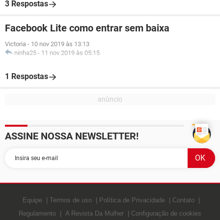
3 Respostas
Facebook Lite como entrar sem baixa
Victoria
-
10 nov 2019 às 13:13
ninha25
-
11 nov 2019 às 05:15
1 Respostas
ASSINE NOSSA NEWSLETTER!
Equipe
Termos de uso
Política de Privacidade
Contato
Regulamento
A Revista Da Mulher
Configuração de cookies