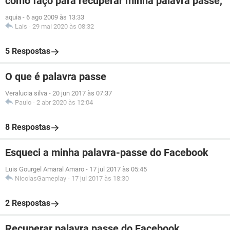
como faço para recuperar minha palavra passe,
aquia
-
6 ago 2009 às 13:33
Lais
-
29 mai 2020 às 08:32
5 Respostas
O que é palavra passe
Veralucia silva
-
20 jun 2017 às 07:37
Paulo
-
2 abr 2020 às 12:04
8 Respostas
Esqueci a minha palavra-passe do Facebook
Luis Gourgel Amaral Amaro
-
17 jul 2017 às 05:45
NicolasGameplay
-
17 jul 2017 às 18:30
2 Respostas
Recuperar palavra passe do Facebook