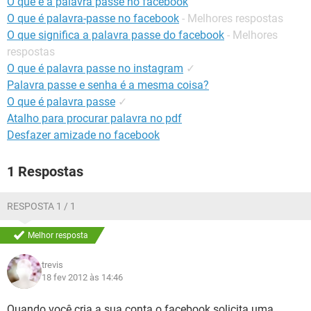
O que é a palavra passe no facebook
GUIA DE COMPRAS
O que é palavra-passe no facebook
- Melhores respostas
O que significa a palavra passe do facebook
- Melhores
respostas
O que é palavra passe no instagram
✓
Palavra passe e senha é a mesma coisa?
O que é palavra passe
✓
Atalho para procurar palavra no pdf
Desfazer amizade no facebook
1 Respostas
RESPOSTA 1 / 1
Melhor resposta
trevis
18 fev 2012 às 14:46
Quando você cria a sua conta o facebook solicita uma