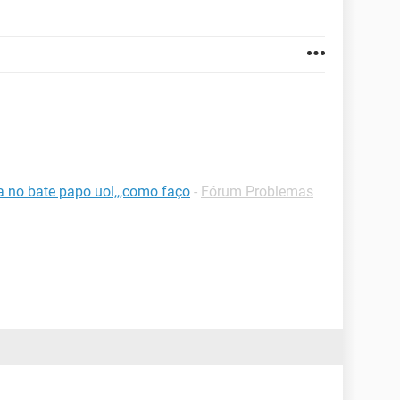
a no bate papo uol,,,como faço
-
Fórum Problemas