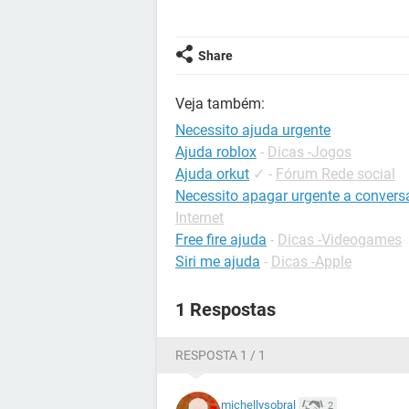
Share
Veja também:
Necessito ajuda urgente
Ajuda roblox
-
Dicas -Jogos
Ajuda orkut
✓
-
Fórum Rede social
Necessito apagar urgente a convers
Internet
Free fire ajuda
-
Dicas -Videogames
Siri me ajuda
-
Dicas -Apple
1 Respostas
RESPOSTA 1 / 1
michellysobral
2