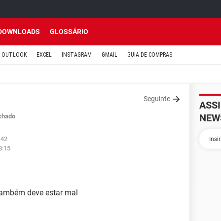
DOWNLOADS
GLOSSÁRIO
OUTLOOK
EXCEL
INSTAGRAM
GMAIL
GUIA DE COMPRAS
Seguinte
ASS
NEW
chado
:42
3:15
também deve estar mal