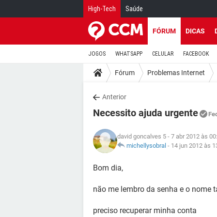
High-Tech
Saúde
FÓRUM
DICAS
JOGOS
WHATSAPP
CELULAR
FACEBOOK
Fórum
Problemas Internet
Anterior
Necessito ajuda urgente
Fe
david goncalves 5
- 7 abr 2012 às 00
michellysobral
-
14 jun 2012 às 1
Bom dia,
não me lembro da senha e o nome 
preciso recuperar minha conta