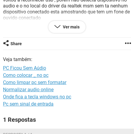
GUIA DE COMPRAS
audio e o no local do driver da realtek msm sem ta nenhum
dispositivo conectado esta amostrando que tem um fone de
ouvido conectado
Ver mais
Share
Veja também:
PC Ficou Sem Aúdio
Como colocar _ no pc
Como limpar pc sem formatar
Normalizar audio online
Onde fica a tecla windows no pc
Pc sem sinal de entrada
1 Respostas