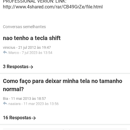
PROFESSIONAL VERION: LINK:
http://www.4shared.com/rar/CB49GrZe/file.html
Conversas semelhantes
nao tenho a tecla shift
vinicius
-
21 jul 2012 às 19:47
Marco
-
7 jul 2023 às 13:54
3 Respostas
Como faço para deixar minha tela no tamanho
normal?
Bia
-
11 mai 2013 às 18:57
naaiara
-
11 mar 2023 às 13:56
16 Respostas