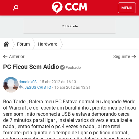
MENU
INÍCIO
JOGOS
WHATSAPP
DICAS
Fórum
Hardware
CELULAR
FACEBOOK
JOGOS
WHATSAPP
DOWNLOADS
Anterior
Seguinte
OUTLOOK
EXCEL
CELULAR
FACEBOOK
PC Ficou Sem Aúdio
INSTAGRAM
JOGOS
GMAIL
WHATSAPP
Fechado
FÓRUM
OUTLOOK
EXCEL
GUIA DE COMPRAS
CELULAR
FACEBOOK
donaldx03
- 15 abr 2012 às 16:13
INSTAGRAM
JOGOS
GMAIL
WHATSAPP
GLOSSÁRIO
JESUS CRISTO
-
16 abr 2012 às 13:31
OUTLOOK
EXCEL
GUIA DE COMPRAS
CELULAR
FACEBOOK
INSTAGRAM
JOGOS
GMAIL
WHATSAPP
Boa Tarde , Galera meu PC Estava normal eu Jogando World
OUTLOOK
EXCEL
of Warcraft e de repente um barulhinho , pronto meu pc ficou
GUIA DE COMPRAS
CELULAR
FACEBOOK
sem som , não reconhecia USB e estava demorando cerca
INSTAGRAM
GMAIL
de 7 minutos paral ligar , instalei varios drivers e atualizei e
OUTLOOK
EXCEL
GUIA DE COMPRAS
nada , entao formatei o pc 4 vezes e nada , ai me retei
INSTAGRAM
GMAIL
formatei pela quinta e o tempo de ligar o pc ficou normal ,
voltou a reconhecer usb , porem não detecta dispositivo no