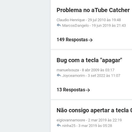
Problema no aTube Catcher
Claudio Henrique
-
29 jul 2010 às 19:48
MarcosDangelo
-
19 jun 2019 às 21:43
149 Respostas
Bug com a tecla "apagar"
manuelsouza
-
8 abr 2009 às 03:17
Joyceamorim
-
3 set 2022 às 11:07
13 Respostas
Não consigo apertar a tecla 
eigiovannamoore
-
2 mar 2019 às 22:19
ninha25
-
3 mar 2019 às 05:28