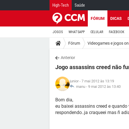
High-Tech
Saúde
FÓRUM
DICAS
JOGOS
WHATSAPP
CELULAR
FACEBOOK
Fórum
Videogames e jogos on
Anterior
Jogo assassins creed não fu
junior
- 7 mai 2012 às 13:19
manu -
9 mai 2012 às 13:40
Bom dia,
eu baixei assassins creed e quando 
respondendo..ja craqueei mas ñ adi