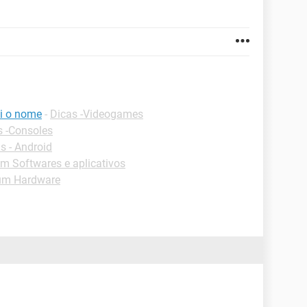
i o nome
-
Dicas -Videogames
s -Consoles
 - Android
m Softwares e aplicativos
um Hardware